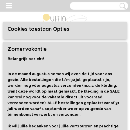
Cookies toestaan Opties
Inloggen
Registreren
UW WINKELWAGEN
Zomervakantie
Geen producten
(0)
Belangrijk bericht!
Home
>
Kleding
>
Baby/Toddler 44 t/m 92
>
Sweaters
>
Sweater
Owls
In de maand augustus nemen wij even de tijd voor ons
gezin. Alle bestellingen die t/m 30 juli geplaatst zijn,
worden nog vóór augustus verzonden (m.u.v. de kleding,
want deze wordt op maat gemaakt. De kleding in de SALE
kan wel nog voor de vakantie direct uit voorraad
verzonden worden). ALLE bestellingen geplaatst vanaf 31
juli worden vanaf 1 september weer op volgende van
binnenkomst verwerkt en verzonden.
Ik wil jullie bedanken voor jullie vertrouwen en prachtige