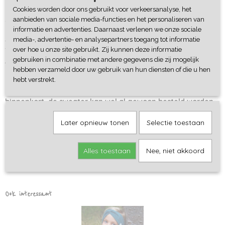
Cookies worden door ons gebruikt voor verkeersanalyse, het
Omschrijving
aanbieden van sociale media-functies en het personaliseren van
informatie en advertenties. Daarnaast verlenen we onze sociale
Sweater met geweldige uiltjes print van Eva Mouton, gemaakt
media-, advertentie- en analysepartners toegang tot informatie
van biologisch katoen (french terry, iets dikker dan
over hoe u onze site gebruikt. Zij kunnen deze informatie
jersey/tricot). Met bijpassende okergele boorden.
gebruiken in combinatie met andere gegevens die zij mogelijk
hebben verzameld door uw gebruik van hun diensten of die u hen
hebt verstrekt.
Deze sweater wordt momenteel gemaakt, foto's volgen
binnenkort, de sweater kan wel al gewoon besteld worden.
Later opnieuw tonen
Selectie toestaan
Alles toestaan
Nee, niet akkoord
Ook interessant