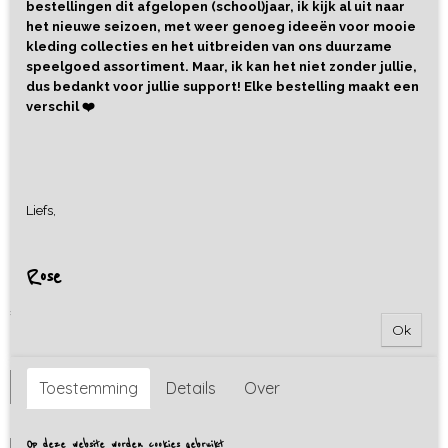
bestellingen dit afgelopen (school)jaar, ik kijk al uit naar
het nieuwe seizoen, met weer genoeg ideeën voor mooie
kleding collecties en het uitbreiden van ons duurzame
speelgoed assortiment. Maar, ik kan het niet zonder jullie,
dus bedankt voor jullie support! Elke bestelling maakt een
verschil ❤️
Liefs,
Sweater Chocoladeletters
Kobalt Blauw
Rose
€ 29,95
Ok
Maat
Toestemming
Details
Over
Pasvorm/model
Op deze website worden cookies gebruikt