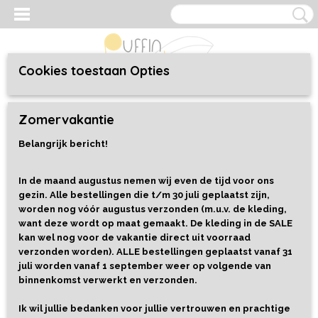
Cookies toestaan Opties
Inloggen
Registreren
UW WINKELWAGEN
Zomervakantie
Geen producten
(0)
Belangrijk bericht!
Home
>
Kleding
>
Baby/Toddler 44 t/m 92
>
Sweaters
>
Sweater
Chocoladeletters Kobalt Blauw
In de maand augustus nemen wij even de tijd voor ons
gezin. Alle bestellingen die t/m 30 juli geplaatst zijn,
worden nog vóór augustus verzonden (m.u.v. de kleding,
want deze wordt op maat gemaakt. De kleding in de SALE
kan wel nog voor de vakantie direct uit voorraad
verzonden worden). ALLE bestellingen geplaatst vanaf 31
juli worden vanaf 1 september weer op volgende van
binnenkomst verwerkt en verzonden.
Ik wil jullie bedanken voor jullie vertrouwen en prachtige