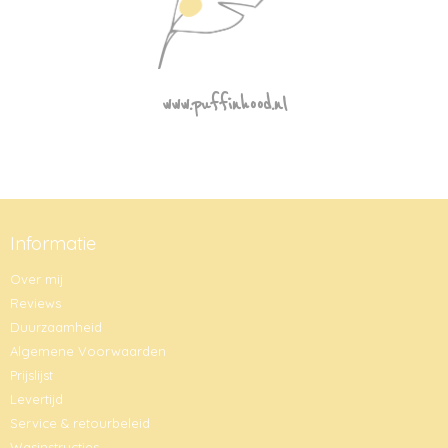
www.puffinhood.nl
Informatie
Over mij
Reviews
Duurzaamheid
Algemene Voorwaarden
Prijslijst
Levertijd
Service & retourbeleid
Wasinstructies