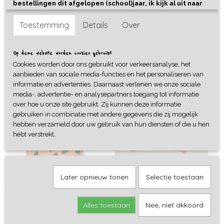
bestellingen dit afgelopen (school)jaar, ik kijk al uit naar
het nieuwe seizoen, met weer genoeg ideeën voor mooie
kleding collecties en het uitbreiden van ons duurzame
Toestemming
Details
Over
speelgoed assortiment. Maar, ik kan het niet zonder jullie,
Sweaters
Longsleeves
dus bedankt voor jullie support! Elke bestelling maakt een
verschil ❤️
Op deze website worden cookies gebruikt
Cookies worden door ons gebruikt voor verkeersanalyse, het
aanbieden van sociale media-functies en het personaliseren van
informatie en advertenties. Daarnaast verlenen we onze sociale
media-, advertentie- en analysepartners toegang tot informatie
over hoe u onze site gebruikt. Zij kunnen deze informatie
Liefs,
gebruiken in combinatie met andere gegevens die zij mogelijk
hebben verzameld door uw gebruik van hun diensten of die u hen
hebt verstrekt.
Rose
Ok
Later opnieuw tonen
Selectie toestaan
T-shirts
Jurken
Alles toestaan
Nee, niet akkoord