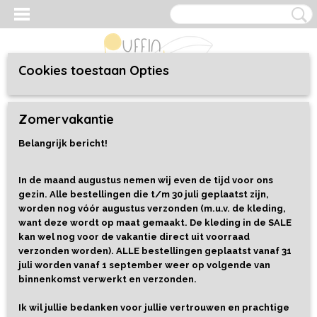
Cookies toestaan Opties
Inloggen
Registreren
UW WINKELWAGEN
Zomervakantie
Geen producten
(0)
Belangrijk bericht!
Home
>
Kleding
>
Kids 98 t/m 152
In de maand augustus nemen wij even de tijd voor ons
gezin. Alle bestellingen die t/m 30 juli geplaatst zijn,
worden nog vóór augustus verzonden (m.u.v. de kleding,
want deze wordt op maat gemaakt. De kleding in de SALE
kan wel nog voor de vakantie direct uit voorraad
verzonden worden). ALLE bestellingen geplaatst vanaf 31
juli worden vanaf 1 september weer op volgende van
binnenkomst verwerkt en verzonden.
Ik wil jullie bedanken voor jullie vertrouwen en prachtige