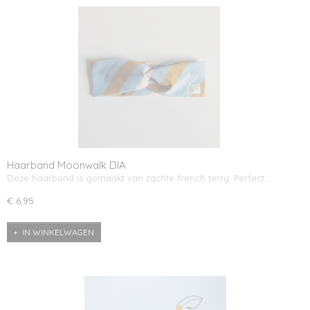
Haarband Moonwalk DIA
Deze haarband is gemaakt van zachte french terry. Perfect…
€ 6,95
IN WINKELWAGEN