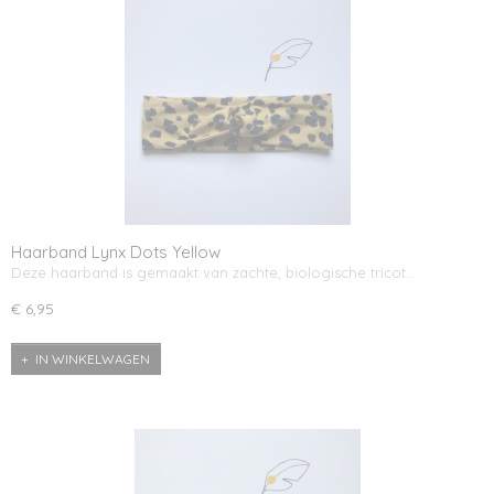
Haarband Lynx Dots Yellow
Deze haarband is gemaakt van zachte, biologische tricot.…
€ 6,95
IN WINKELWAGEN