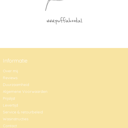
www.puffinhood.nl
Informatie
Over mij
Reviews
Duurzaamheid
Algemene Voorwaarden
Prijslijst
Levertijd
Service & retourbeleid
Wasinstructies
Contact