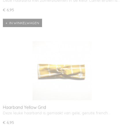
Deze haarband met zomerbloemen in de kleur Camel Brown is…
€ 6,95
IN WINKELWAGEN
Haarband Yellow Grid
Deze leuke haarband is gemaakt van gele, geruite french…
€ 6,95