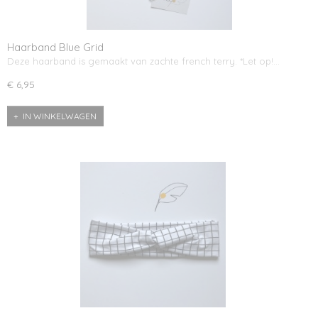
Haarband Blue Grid
Deze haarband is gemaakt van zachte french terry. *Let op!…
€ 6,95
IN WINKELWAGEN