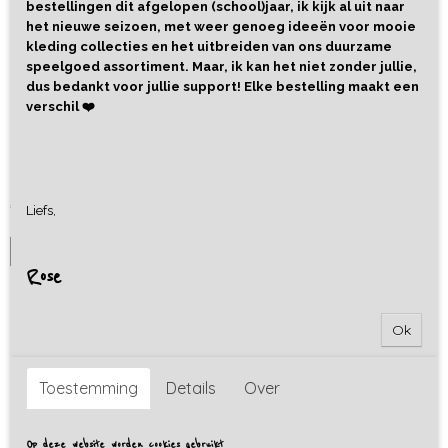
bestellingen dit afgelopen (school)jaar, ik kijk al uit naar
het nieuwe seizoen, met weer genoeg ideeën voor mooie
kleding collecties en het uitbreiden van ons duurzame
speelgoed assortiment. Maar, ik kan het niet zonder jullie,
dus bedankt voor jullie support! Elke bestelling maakt een
verschil ❤️
Haarband Sponge Balsam Green
Haarband van sponge (rekbare badstof) in de kleur Balsam…
€ 6,95
Liefs,
IN WINKELWAGEN
Rose
Ok
Toestemming
Details
Over
Op deze website worden cookies gebruikt