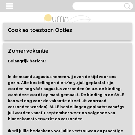
Cookies toestaan Opties
Inloggen
Registreren
UW WINKELWAGEN
Zomervakantie
Geen producten
(0)
Belangrijk bericht!
Home
>
Kleding
>
Kids 98 t/m 152
>
Accessoires
>
Haarbanden
In de maand augustus nemen wij even de tijd voor ons
gezin. Alle bestellingen die t/m 30 juli geplaatst zijn,
Sorteer op:
worden nog vóór augustus verzonden (m.u.v. de kleding,
want deze wordt op maat gemaakt. De kleding in de SALE
kan wel nog voor de vakantie direct uit voorraad
verzonden worden). ALLE bestellingen geplaatst vanaf 31
juli worden vanaf 1 september weer op volgende van
binnenkomst verwerkt en verzonden.
Ik wil jullie bedanken voor jullie vertrouwen en prachtige