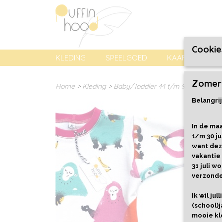
Cookie
KLEDING
SPEELGOED
KAARTEN, PREN
Zomer
Home
>
Kleding
>
Baby/Toddler 44 t/m 92
>
Sweate
Belangrij
In de maa
t/m 30 ju
want dez
vakantie
31 juli 
verzond
Ik wil ju
(school)j
mooie kl