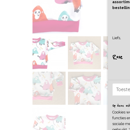
assortime
bestellin
Liefs,
Rose
Toest
Op deze webs
Cookies w
functies e
sociale me
gebruikt. 