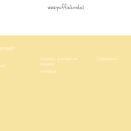
www.puffinhood.nl
orieën
Kaarten, prenten en
Cadeaubon
boeken
oed
Holidays