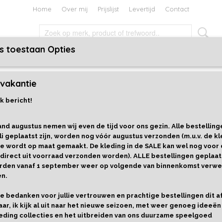
Home
Over mij
Prijslijst
Levertijd
Contact
s toestaan Opties
TEN EN BOEKEN
HOLIDAYS
CADEAUBON
vakantie
rs
>
Lounge Sweater Cheeky Monkey
k bericht!
Lounge Sweater Cheeky Mon
nd augustus nemen wij even de tijd voor ons gezin. Alle bestelling
€ 29,95
li geplaatst zijn, worden nog vóór augustus verzonden (m.u.v. de kl
e wordt op maat gemaakt. De kleding in de SALE kan wel nog voor
Maat
Aantal
 direct uit voorraad verzonden worden). ALLE bestellingen geplaat
worden vanaf 1 september weer op volgende van binnenkomst verwe
en.
llie bedanken voor jullie vertrouwen en prachtige bestellingen dit 
IN WINKELWAGEN
aar, ik kijk al uit naar het nieuwe seizoen, met weer genoeg ideeën
eding collecties en het uitbreiden van ons duurzame speelgoed