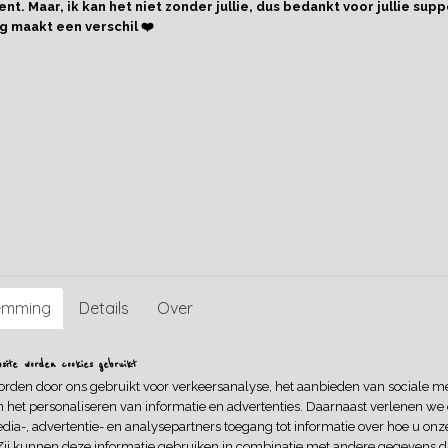
nt. Maar, ik kan het niet zonder jullie, dus bedankt voor jullie supp
Omschrijving
g maakt een verschil ❤️
Kleurrijke sweater van biologisch katoen (french terry). Hippe
felle kleuren, van het stoffenmerk Mieli Design. Dit stoffenm
zijn hoogwaardige kwaliteit. De sweater heeft een loose fit e
boorden.
emming
Details
Over
ite worden cookies gebruikt
orden door ons gebruikt voor verkeersanalyse, het aanbieden van sociale m
n het personaliseren van informatie en advertenties. Daarnaast verlenen we
dia-, advertentie- en analysepartners toegang tot informatie over hoe u onze
Zij kunnen deze informatie gebruiken in combinatie met andere gegevens di