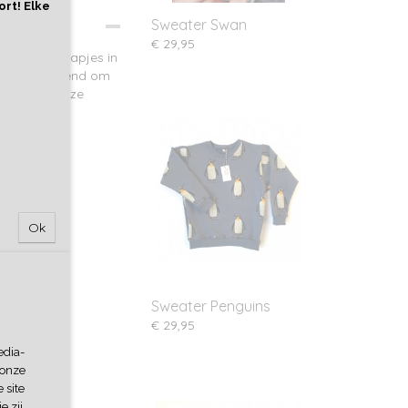
ort! Elke
Sweater Swan
€ 29,95
 print van aapjes in
erk staat bekend om
n fuchsia roze
Ok
Sweater Penguins
€ 29,95
edia-
 onze
 site
e zij