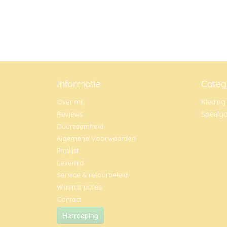
Informatie
Categ
Over mij
Kleding
Reviews
Speelg
Duurzaamheid
Algemene Voorwaarden
Prijslijst
Levertijd
Service & retourbeleid
Wasinstructies
Contact
Herroeping