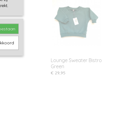
rekt.
toestaan
akkoord
Lounge Sweater Bistro
Green
€ 29,95