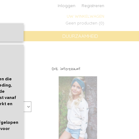
Inloggen
Registreren
UW WINKELWAGEN
Geen producten
(0)
DUURZAAMHEID
key
Ook interessant
en die
eding,
 de
st vanaf
rkt en
afgelopen
 voor