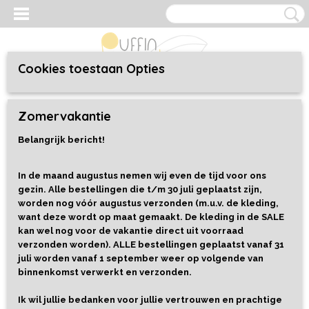
Cookies toestaan Opties
Inloggen
Registreren
UW WINKELWAGEN
Zomervakantie
Geen producten
(0)
Belangrijk bericht!
Home
>
Kleding
>
Baby/Toddler 44 t/m 92
>
Sweaters
>
Lounge
Sweater Rabbit
In de maand augustus nemen wij even de tijd voor ons
gezin. Alle bestellingen die t/m 30 juli geplaatst zijn,
worden nog vóór augustus verzonden (m.u.v. de kleding,
want deze wordt op maat gemaakt. De kleding in de SALE
kan wel nog voor de vakantie direct uit voorraad
verzonden worden). ALLE bestellingen geplaatst vanaf 31
juli worden vanaf 1 september weer op volgende van
binnenkomst verwerkt en verzonden.
Ik wil jullie bedanken voor jullie vertrouwen en prachtige