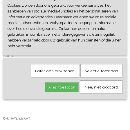
Cookies worden door ons gebruikt voor verkeersanalyse, het
Lounge Sweater Rabbit
aanbieden van sociale media-functies en het personaliseren van
informatie en advertenties. Daarnaast verlenen we onze sociale
€ 29,95
media-, advertentie- en analysepartners toegang tot informatie
over hoe u onze site gebruikt. Zij kunnen deze informatie
gebruiken in combinatie met andere gegevens die zij mogelijk
Maat
hebben verzameld door uw gebruik van hun diensten of die u hen
hebt verstrekt.
Aantal
Later opnieuw tonen
Selectie toestaan
IN WINKELWAGEN
Alles toestaan
Nee, niet akkoord
Ook interessant