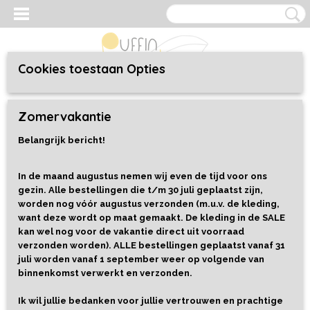
Cookies toestaan Opties
Inloggen
Registreren
UW WINKELWAGEN
Zomervakantie
Geen producten
(0)
Belangrijk bericht!
Home
>
Kleding
>
Baby/Toddler 44 t/m 92
>
Sweaters
>
Sweater
Popcorn
In de maand augustus nemen wij even de tijd voor ons
gezin. Alle bestellingen die t/m 30 juli geplaatst zijn,
worden nog vóór augustus verzonden (m.u.v. de kleding,
want deze wordt op maat gemaakt. De kleding in de SALE
kan wel nog voor de vakantie direct uit voorraad
verzonden worden). ALLE bestellingen geplaatst vanaf 31
juli worden vanaf 1 september weer op volgende van
binnenkomst verwerkt en verzonden.
Ik wil jullie bedanken voor jullie vertrouwen en prachtige