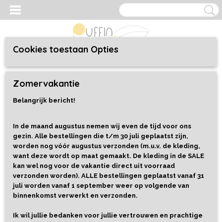
Cookies toestaan Opties
Inloggen
Registreren
UW WINKELWAGEN
Zomervakantie
Geen producten
(0)
Belangrijk bericht!
Home
>
Kleding
>
Baby/Toddler 44 t/m 92
>
Jurken
>
Sweaterdress Flower Harvest
In de maand augustus nemen wij even de tijd voor ons
gezin. Alle bestellingen die t/m 30 juli geplaatst zijn,
worden nog vóór augustus verzonden (m.u.v. de kleding,
want deze wordt op maat gemaakt. De kleding in de SALE
kan wel nog voor de vakantie direct uit voorraad
verzonden worden). ALLE bestellingen geplaatst vanaf 31
juli worden vanaf 1 september weer op volgende van
binnenkomst verwerkt en verzonden.
Ik wil jullie bedanken voor jullie vertrouwen en prachtige