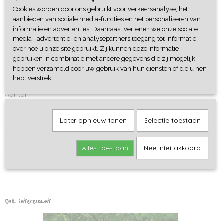
Cookies worden door ons gebruikt voor verkeersanalyse, het
Sweaterdress Flower Harvest
aanbieden van sociale media-functies en het personaliseren van
informatie en advertenties. Daarnaast verlenen we onze sociale
€ 35,95
media-, advertentie- en analysepartners toegang tot informatie
over hoe u onze site gebruikt. Zij kunnen deze informatie
gebruiken in combinatie met andere gegevens die zij mogelijk
Maat
hebben verzameld door uw gebruik van hun diensten of die u hen
hebt verstrekt.
Aantal
Later opnieuw tonen
Selectie toestaan
IN WINKELWAGEN
Alles toestaan
Nee, niet akkoord
Ook interessant