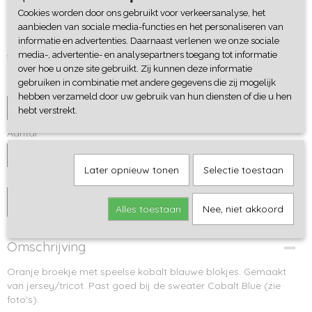
Cookies worden door ons gebruikt voor verkeersanalyse, het
Broekje Blue Cubes
aanbieden van sociale media-functies en het personaliseren van
informatie en advertenties. Daarnaast verlenen we onze sociale
€ 19,95
media-, advertentie- en analysepartners toegang tot informatie
over hoe u onze site gebruikt. Zij kunnen deze informatie
gebruiken in combinatie met andere gegevens die zij mogelijk
Maat
hebben verzameld door uw gebruik van hun diensten of die u hen
hebt verstrekt.
Aantal
Later opnieuw tonen
Selectie toestaan
IN WINKELWAGEN
Alles toestaan
Nee, niet akkoord
Omschrijving
Oranje broekje met speelse kobalt blauwe blokjes. Gemaakt
van jersey/tricot. Past goed bij de sweater Cobalt Blue (zie
foto's).