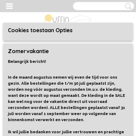
Cookies toestaan Opties
Inloggen
Registreren
UW WINKELWAGEN
Zomervakantie
Geen producten
(0)
Belangrijk bericht!
Home
>
Kleding
>
Baby/Toddler 44 t/m 92
>
Broekjes
>
Broekje
Blue Cubes
In de maand augustus nemen wij even de tijd voor ons
gezin. Alle bestellingen die t/m 30 juli geplaatst zijn,
worden nog vóór augustus verzonden (m.u.v. de kleding,
want deze wordt op maat gemaakt. De kleding in de SALE
kan wel nog voor de vakantie direct uit voorraad
verzonden worden). ALLE bestellingen geplaatst vanaf 31
juli worden vanaf 1 september weer op volgende van
binnenkomst verwerkt en verzonden.
Ik wil jullie bedanken voor jullie vertrouwen en prachtige