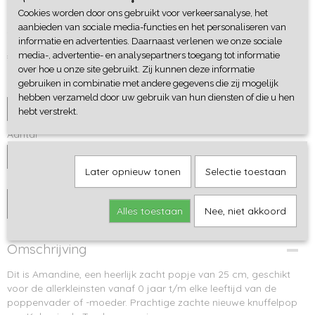
Cookies worden door ons gebruikt voor verkeersanalyse, het
Amandine - Kaloo Tendresse
aanbieden van sociale media-functies en het personaliseren van
informatie en advertenties. Daarnaast verlenen we onze sociale
€ 24,99
media-, advertentie- en analysepartners toegang tot informatie
over hoe u onze site gebruikt. Zij kunnen deze informatie
gebruiken in combinatie met andere gegevens die zij mogelijk
Cadeaupapier
hebben verzameld door uw gebruik van hun diensten of die u hen
hebt verstrekt.
Aantal
Later opnieuw tonen
Selectie toestaan
IN WINKELWAGEN
Alles toestaan
Nee, niet akkoord
Omschrijving
Dit is Amandine, een heerlijk zacht popje van 25 cm, geschikt
voor de allerkleinsten vanaf 0 jaar t/m elke leeftijd van de
poppenvader of -moeder. Prachtige zachte nieuwe knuffelpop