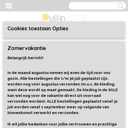
Cookies toestaan Opties
Inloggen
Registreren
UW WINKELWAGEN
Zomervakantie
Geen producten
(0)
Belangrijk bericht!
Home
>
Speelgoed
>
Poppen en knuffels
>
Amandine - Kaloo
Tendresse
In de maand augustus nemen wij even de tijd voor ons
gezin. Alle bestellingen die t/m 30 juli geplaatst zijn,
worden nog vóór augustus verzonden (m.u.v. de kleding,
want deze wordt op maat gemaakt. De kleding in de SALE
kan wel nog voor de vakantie direct uit voorraad
verzonden worden). ALLE bestellingen geplaatst vanaf 31
juli worden vanaf 1 september weer op volgende van
binnenkomst verwerkt en verzonden.
Ik wil jullie bedanken voor jullie vertrouwen en prachtige