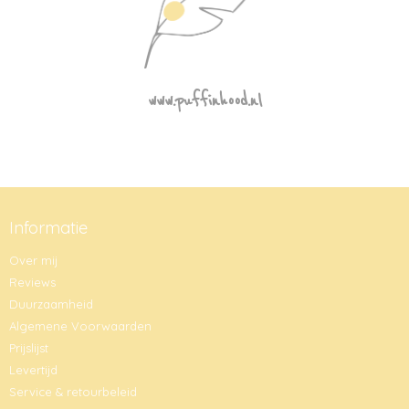
www.puffinhood.nl
Informatie
Over mij
Reviews
Duurzaamheid
Algemene Voorwaarden
Prijslijst
Levertijd
Service & retourbeleid