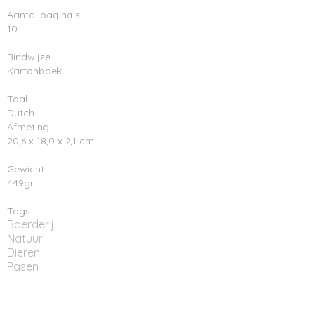
Aantal pagina’s
10
Bindwijze
Kartonboek
Taal
Dutch
Afmeting
20,6 x 18,0 x 2,1 cm
Gewicht
449gr
Tags
Boerderij
Natuur
Dieren
Pasen