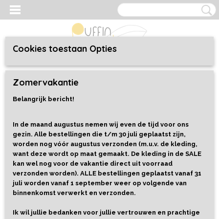
Cookies toestaan Opties
Inloggen
Registreren
UW WINKELWAGEN
Zomervakantie
Geen producten
(0)
Belangrijk bericht!
Home
>
Speelgoed
>
Boeken
>
Kom je thuis, klein kuiken?
In de maand augustus nemen wij even de tijd voor ons
gezin. Alle bestellingen die t/m 30 juli geplaatst zijn,
worden nog vóór augustus verzonden (m.u.v. de kleding,
want deze wordt op maat gemaakt. De kleding in de SALE
kan wel nog voor de vakantie direct uit voorraad
verzonden worden). ALLE bestellingen geplaatst vanaf 31
juli worden vanaf 1 september weer op volgende van
binnenkomst verwerkt en verzonden.
Ik wil jullie bedanken voor jullie vertrouwen en prachtige