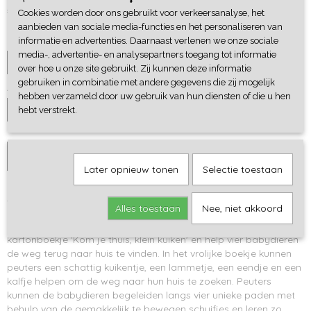
€ 11,99
Cookies worden door ons gebruikt voor verkeersanalyse, het
aanbieden van sociale media-functies en het personaliseren van
Cadeaupapier
informatie en advertenties. Daarnaast verlenen we onze sociale
media-, advertentie- en analysepartners toegang tot informatie
over hoe u onze site gebruikt. Zij kunnen deze informatie
gebruiken in combinatie met andere gegevens die zij mogelijk
Aantal
hebben verzameld door uw gebruik van hun diensten of die u hen
hebt verstrekt.
IN WINKELWAGEN
Later opnieuw tonen
Selectie toestaan
Omschrijving
Alles toestaan
Nee, niet akkoord
Ga op ontdekkingstocht op de boerderij in het stevige
kartonboekje 'Kom je thuis, klein kuiken' en help vier babydieren
de weg terug naar huis te vinden. In het vrolijke boekje kunnen
peuters een schattig kuikentje, een lammetje, een eendje en een
kalfje helpen om de weg naar hun huis te zoeken. Peuters
kunnen de babydieren begeleiden langs vier unieke paden met
behulp van de gemakkelijk te bewegen schuifjes en leren zo