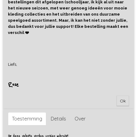
bestellingen dit afgelopen (school)jaar, ik kijk al uit naar
het nieuwe seizoen, met weer genoeg ideeën voor mooie
kleding collecties en het uitbreiden van ons duurzame
speelgoed assortiment. Maar, ik kan het niet zonder jullie,
dus bedankt voor jullie support! Elke bestelling maakt een
verschil ❤️
Liefs,
Rose
Ok
Toestemming
Details
Over
Kom je thuis, klein kuiken?
Op deze website worden cookies gebruikt