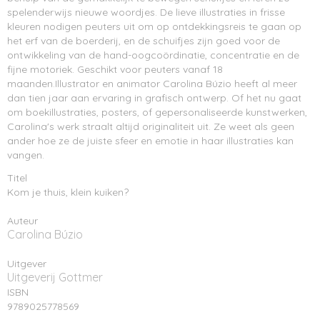
spelenderwijs nieuwe woordjes. De lieve illustraties in frisse
kleuren nodigen peuters uit om op ontdekkingsreis te gaan op
het erf van de boerderij, en de schuifjes zijn goed voor de
ontwikkeling van de hand-oogcoördinatie, concentratie en de
fijne motoriek. Geschikt voor peuters vanaf 18
maanden.Illustrator en animator Carolina Búzio heeft al meer
dan tien jaar aan ervaring in grafisch ontwerp. Of het nu gaat
om boekillustraties, posters, of gepersonaliseerde kunstwerken,
Carolina's werk straalt altijd originaliteit uit. Ze weet als geen
ander hoe ze de juiste sfeer en emotie in haar illustraties kan
vangen.
Titel
Kom je thuis, klein kuiken?
Auteur
Carolina Búzio
Uitgever
Uitgeverij Gottmer
ISBN
9789025778569