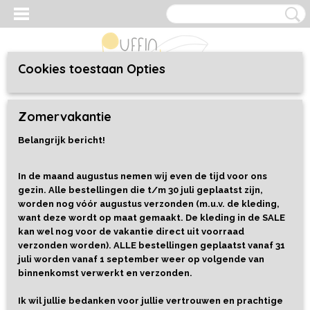
Cookies toestaan Opties
Inloggen
Registreren
UW WINKELWAGEN
Zomervakantie
Geen producten
(0)
Belangrijk bericht!
Home
>
Speelgoed
>
Alles
>
Speelrijst - Winter Mix - 800 gram
In de maand augustus nemen wij even de tijd voor ons
gezin. Alle bestellingen die t/m 30 juli geplaatst zijn,
worden nog vóór augustus verzonden (m.u.v. de kleding,
want deze wordt op maat gemaakt. De kleding in de SALE
kan wel nog voor de vakantie direct uit voorraad
verzonden worden). ALLE bestellingen geplaatst vanaf 31
juli worden vanaf 1 september weer op volgende van
binnenkomst verwerkt en verzonden.
Ik wil jullie bedanken voor jullie vertrouwen en prachtige