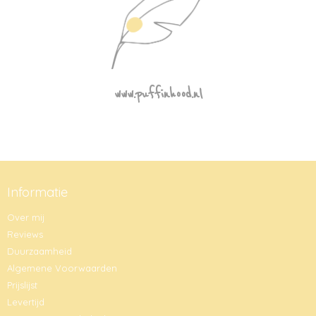
www.puffinhood.nl
Informatie
Over mij
Reviews
Duurzaamheid
Algemene Voorwaarden
Prijslijst
Levertijd