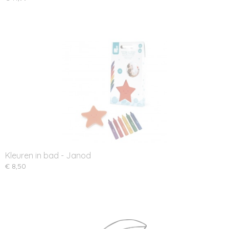
Kleuren in bad - Janod
€ 8,50