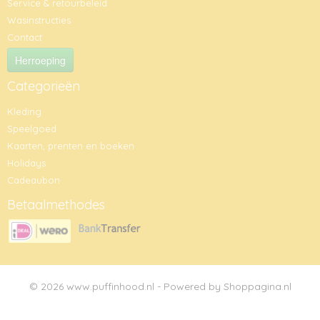
Service & retourbeleid
Wasinstructies
Contact
Herroeping
Categorieën
Kleding
Speelgoed
Kaarten, prenten en boeken
Holidays
Cadeaubon
Betaalmethodes
© 2026 www.puffinhood.nl - Powered by Shoppagina.nl