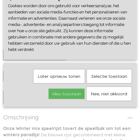
Speelrijst - Winter Mix - 800
Cookies worden door ons gebruikt voor verkeersanalyse, het
aanbieden van sociale media-functies en het personaliseren van
gram
informatie en advertenties. Daarnaast verlenen we onze sociale
media-, advertentie- en analysepartners toegang tot informatie
€ 11,50
over hoe u onze site gebruikt. Zij kunnen deze informatie
gebruiken in combinatie met andere gegevens die zij mogelijk
hebben verzameld door uw gebruik van hun diensten of die u hen
Cadeaupapier
hebt verstrekt.
Aantal
Later opnieuw tonen
Selectie toestaan
Alles toestaan
Nee, niet akkoord
IN WINKELWAGEN
Omschrijving
Onze Winter mix speelrijst tovert de speelbak om tot een
winters paradijs!
De blauwe rijst gecombineerd met kleine