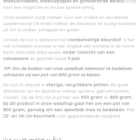
sneeuwvlokken, sneeuwpopjes en glinsterende details
zorgt
voor een magische en knusse speelervaring.
Onze speelrijst zorgt meteen voor een vrolijke en opvallende
speelervaring! De tinten trekken de aandacht en nodigt kinderen
uit om te voelen, scheppen en gieten.
Omdat de rijst is gekleurd met
voedselveilige kleurstof
, is het
niet schadelijk wanneer er per ongeluk een korreltje in de mond
komt. Natuurlijk altijd spelen
onder toezicht van een
volwassene
en geschikt vanaf
3 jaar
.
TIP: Om de bodem van onze speelbak helemaal te bedekken
adviseren wij een pot van 800 gram te kiezen.
De rijst zit verpakt in
stevige, recyclebare potten
die goed
afsluitbaar zijn en daardoor steeds opnieuw gebruikt kunnen
worden. Op de foto zie je potten van
400 gram
en
800 gram
,
bij dit product in onze webshop gaat het om een pot van
800 gram, genoeg om een speelbak mee te bedekken.
Met
CE- en UK-CA-keurmerk
voor gegarandeerde veiligheid.