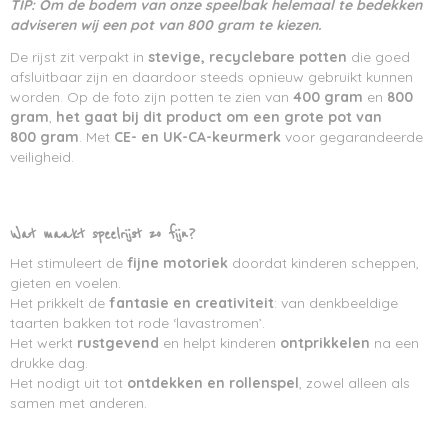
TIP: Om de bodem van onze speelbak helemaal te bedekken
adviseren wij een pot van 800 gram te kiezen.
De rijst zit verpakt in
stevige, recyclebare potten
die goed
afsluitbaar zijn en daardoor steeds opnieuw gebruikt kunnen
worden. Op de foto zijn potten te zien van
400 gram
en
800
gram
,
het gaat bij dit product om een grote pot van
800 gram
. Met
CE- en UK-CA-keurmerk
voor gegarandeerde
veiligheid.
Wat maakt speelrijst zo fijn?
Het stimuleert de
fijne motoriek
doordat kinderen scheppen,
gieten en voelen.
Het prikkelt de
fantasie en creativiteit
: van denkbeeldige
taarten bakken tot rode ‘lavastromen’.
Het werkt
rustgevend
en helpt kinderen
ontprikkelen
na een
drukke dag.
Het nodigt uit tot
ontdekken en rollenspel
, zowel alleen als
samen met anderen.