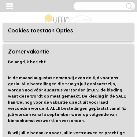
Cookies toestaan Opties
Inloggen
Registreren
UW WINKELWAGEN
Zomervakantie
Geen producten
(0)
Belangrijk bericht!
Home
>
Speelgoed
>
Alles
>
Speelrijst - Sinterklaas Mix - 800 gram
In de maand augustus nemen wij even de tijd voor ons
gezin. Alle bestellingen die t/m 30 juli geplaatst zijn,
worden nog vóór augustus verzonden (m.u.v. de kleding,
want deze wordt op maat gemaakt. De kleding in de SALE
kan wel nog voor de vakantie direct uit voorraad
verzonden worden). ALLE bestellingen geplaatst vanaf 31
juli worden vanaf 1 september weer op volgende van
binnenkomst verwerkt en verzonden.
Ik wil jullie bedanken voor jullie vertrouwen en prachtige