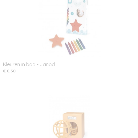
Kleuren in bad - Janod
€ 8,50