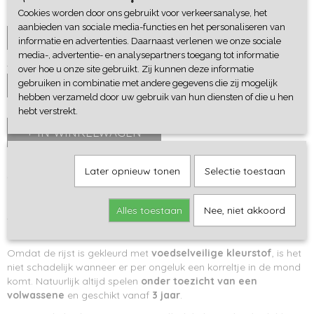
Cookies worden door ons gebruikt voor verkeersanalyse, het
Cadeaupapier
aanbieden van sociale media-functies en het personaliseren van
informatie en advertenties. Daarnaast verlenen we onze sociale
media-, advertentie- en analysepartners toegang tot informatie
Aantal
over hoe u onze site gebruikt. Zij kunnen deze informatie
gebruiken in combinatie met andere gegevens die zij mogelijk
hebben verzameld door uw gebruik van hun diensten of die u hen
hebt verstrekt.
IN WINKELWAGEN
Later opnieuw tonen
Selectie toestaan
Omschrijving
Deze speelrijst zorgt meteen voor een vrolijke en opvallende
Alles toestaan
Nee, niet akkoord
speelervaring! De tinten trekken de aandacht en nodigt kinderen
uit om te voelen, scheppen en gieten.
Omdat de rijst is gekleurd met
voedselveilige kleurstof
, is het
niet schadelijk wanneer er per ongeluk een korreltje in de mond
komt. Natuurlijk altijd spelen
onder toezicht van een
volwassene
en geschikt vanaf
3 jaar
.