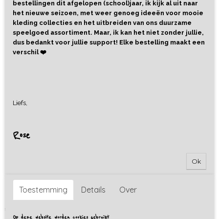
bestellingen dit afgelopen (school)jaar, ik kijk al uit naar
het nieuwe seizoen, met weer genoeg ideeën voor mooie
kleding collecties en het uitbreiden van ons duurzame
speelgoed assortiment. Maar, ik kan het niet zonder jullie,
dus bedankt voor jullie support! Elke bestelling maakt een
verschil ❤️
Liefs,
Rose
Ok
Speelrijst - Sinterklaas Mix -
800 gram
Toestemming
Details
Over
€ 11,50
Op deze website worden cookies gebruikt