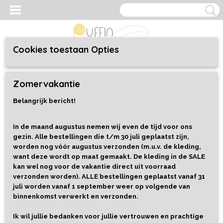
Cookies toestaan Opties
Inloggen
Registreren
UW WINKELWAGEN
Zomervakantie
Geen producten
(0)
Belangrijk bericht!
Home
>
Speelgoed
>
Alles
>
Houten Speelbak met Deksel
In de maand augustus nemen wij even de tijd voor ons
gezin. Alle bestellingen die t/m 30 juli geplaatst zijn,
worden nog vóór augustus verzonden (m.u.v. de kleding,
want deze wordt op maat gemaakt. De kleding in de SALE
kan wel nog voor de vakantie direct uit voorraad
verzonden worden). ALLE bestellingen geplaatst vanaf 31
juli worden vanaf 1 september weer op volgende van
binnenkomst verwerkt en verzonden.
Ik wil jullie bedanken voor jullie vertrouwen en prachtige