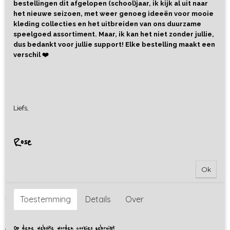
bestellingen dit afgelopen (school)jaar, ik kijk al uit naar
het nieuwe seizoen, met weer genoeg ideeën voor mooie
kleding collecties en het uitbreiden van ons duurzame
speelgoed assortiment. Maar, ik kan het niet zonder jullie,
dus bedankt voor jullie support! Elke bestelling maakt een
verschil ❤️
Liefs,
Rose
Ok
Houten Speelbak met Deksel
€ 34,95
Toestemming
Details
Over
Cadeaupapier
Op deze website worden cookies gebruikt