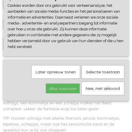
Cookies worden door ons gebruikt voor verkeersanalyse, het
aanbieden van sociale media-functies en het personaliseren van
Aantal
informatie en advertenties. Daarnaast verlenen we onze sociale
media-, advertentie- en analysepartners toegang tot informatie
over hoe u onze site gebruikt. Zij kunnen deze informatie
gebruiken in combinatie met andere gegevens die zij mogelijk
hebben verzameld door uw gebruik van hun diensten of die u hen
IN WINKELWAGEN
hebt verstrekt.
Omschrijving
Later opnieuw tonen
Selectie toestaan
Deze houten speelbak is een topper voor de herfst en winter. Als
je hem met kinetisch zand of speelrijst vult, spelen de kinderen
erop los. Na een dag vol prikkels is het heerlijk spelen met dit
Alles toestaan
Nee, niet akkoord
sensorische speelmateriaal. Het geeft een rustgevend gevoel als
het door de handjes gaat. Een kinder deegroller, stempels,
vultrays, een kommetje en een schepje maken het feest
compleet. Lekker de fantasie erop los laten gaan.
TIP: Houten vultrays met allerlei thema's, pincet, kommetjes,
lepeltjes, schepjes, maar ook het sensorische zand en de
speelrijst kun je bij ons shoppen!