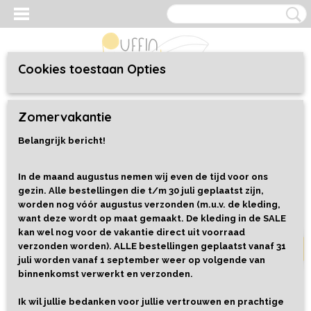
Cookies toestaan Opties
Inloggen
Registreren
UW WINKELWAGEN
Zomervakantie
Geen producten
(0)
Belangrijk bericht!
Home
>
Speelgoed
>
Alles
>
Houten Pincet
In de maand augustus nemen wij even de tijd voor ons
gezin. Alle bestellingen die t/m 30 juli geplaatst zijn,
Uitverkocht
worden nog vóór augustus verzonden (m.u.v. de kleding,
want deze wordt op maat gemaakt. De kleding in de SALE
kan wel nog voor de vakantie direct uit voorraad
verzonden worden). ALLE bestellingen geplaatst vanaf 31
juli worden vanaf 1 september weer op volgende van
binnenkomst verwerkt en verzonden.
Ik wil jullie bedanken voor jullie vertrouwen en prachtige