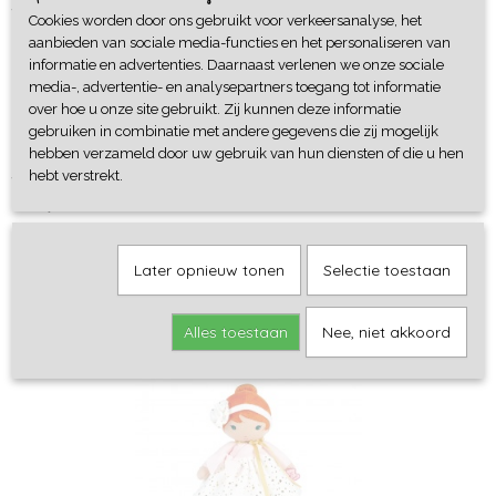
van kinderen. Het pincet bevordert de ontwikkeling van fijne
Cookies worden door ons gebruikt voor verkeersanalyse, het
motoriek, creativiteit en zintuiglijke waarneming.
aanbieden van sociale media-functies en het personaliseren van
informatie en advertenties. Daarnaast verlenen we onze sociale
Een duurzame en veelzijdige toevoeging aan iedere speeltafel!
media-, advertentie- en analysepartners toegang tot informatie
over hoe u onze site gebruikt. Zij kunnen deze informatie
gebruiken in combinatie met andere gegevens die zij mogelijk
Gemaakt van
FSC-gekeurd hout
hebben verzameld door uw gebruik van hun diensten of die u hen
hebt verstrekt.
Voorzien van
CE- en UKCA-keurmerk
en veilig voor kleine
handjes.
Later opnieuw tonen
Selectie toestaan
Alles toestaan
Nee, niet akkoord
Ook interessant