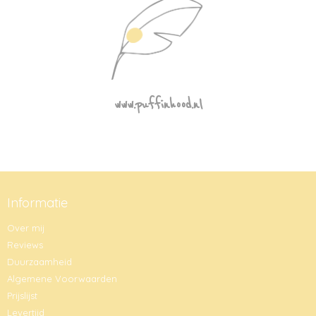
www.puffinhood.nl
Informatie
Over mij
Reviews
Duurzaamheid
Algemene Voorwaarden
Prijslijst
Levertijd