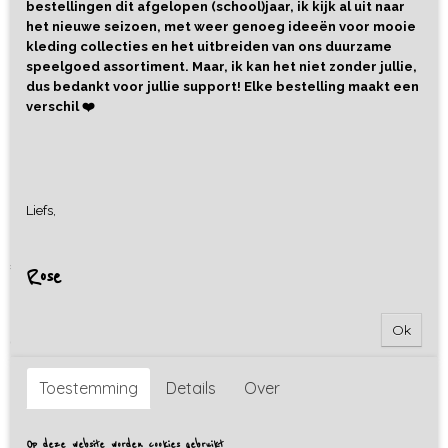
bestellingen dit afgelopen (school)jaar, ik kijk al uit naar
het nieuwe seizoen, met weer genoeg ideeën voor mooie
kleding collecties en het uitbreiden van ons duurzame
speelgoed assortiment. Maar, ik kan het niet zonder jullie,
dus bedankt voor jullie support! Elke bestelling maakt een
verschil ❤️
Houten Pincet
Liefs,
€ 3,75
Rose
Ok
Omschrijving
Deze
houten pincet
is perfect voor sensorisch spel en het
Toestemming
Details
Over
oefenen van fijne motoriek. Dit gereedschap is gemaakt van
duurzaam hout en heeft een kindvriendelijk ontwerp, waardoor
het een perfecte aanvulling is op de sensorische speelervaring
Op deze website worden cookies gebruikt