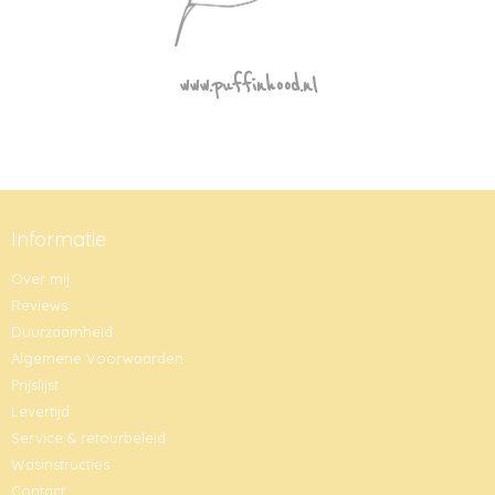
www.puffinhood.nl
Informatie
Over mij
Reviews
Duurzaamheid
Algemene Voorwaarden
Prijslijst
Levertijd
Service & retourbeleid
Wasinstructies
Contact