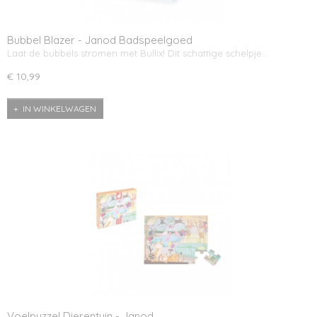
Bubbel Blazer - Janod Badspeelgoed
Laat de bubbels stromen met Bullix! Dit schattige schelpje…
€ 10,99
IN WINKELWAGEN
Voelpuzzel Dierentuin - Janod