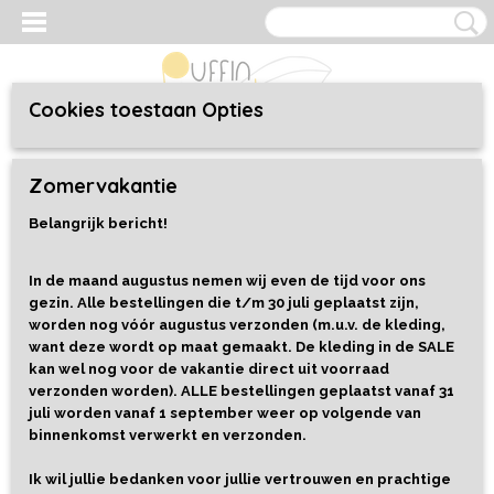
Cookies toestaan Opties
Inloggen
Registreren
UW WINKELWAGEN
Zomervakantie
Geen producten
(0)
Belangrijk bericht!
Home
>
Speelgoed
>
Alles
In de maand augustus nemen wij even de tijd voor ons
gezin. Alle bestellingen die t/m 30 juli geplaatst zijn,
Sorteer op:
worden nog vóór augustus verzonden (m.u.v. de kleding,
want deze wordt op maat gemaakt. De kleding in de SALE
1
2
3
4
5
6
7
8
•••
9
»
kan wel nog voor de vakantie direct uit voorraad
verzonden worden). ALLE bestellingen geplaatst vanaf 31
juli worden vanaf 1 september weer op volgende van
binnenkomst verwerkt en verzonden.
Ik wil jullie bedanken voor jullie vertrouwen en prachtige