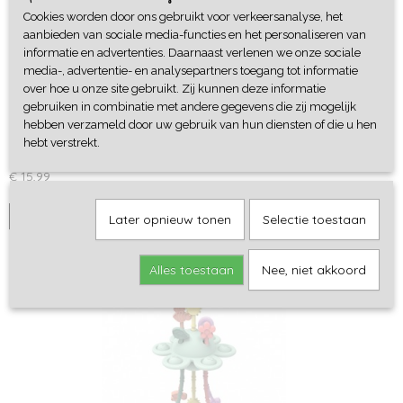
Cookies worden door ons gebruikt voor verkeersanalyse, het
aanbieden van sociale media-functies en het personaliseren van
informatie en advertenties. Daarnaast verlenen we onze sociale
media-, advertentie- en analysepartners toegang tot informatie
over hoe u onze site gebruikt. Zij kunnen deze informatie
gebruiken in combinatie met andere gegevens die zij mogelijk
hebben verzameld door uw gebruik van hun diensten of die u hen
Magic Lamp - Petit Boum
hebt verstrekt.
Nieuw van Petit Boum! Gebruik deze magic lamp om je…
€ 15,99
IN WINKELWAGEN
Later opnieuw tonen
Selectie toestaan
Alles toestaan
Nee, niet akkoord