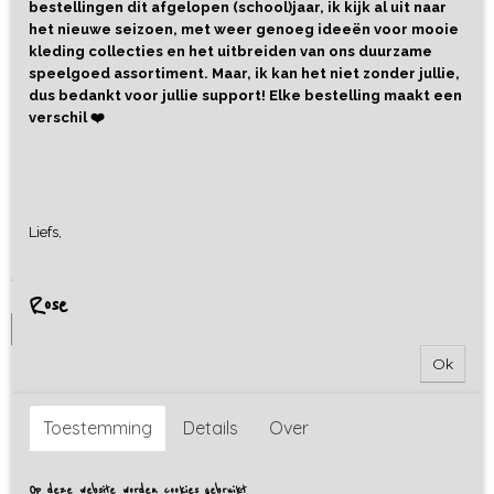
bestellingen dit afgelopen (school)jaar, ik kijk al uit naar
het nieuwe seizoen, met weer genoeg ideeën voor mooie
kleding collecties en het uitbreiden van ons duurzame
speelgoed assortiment. Maar, ik kan het niet zonder jullie,
dus bedankt voor jullie support! Elke bestelling maakt een
verschil ❤️
Rubber Bal Wereld - Little L
Liefs,
Deze mooie bal van Little L heeft een diameter van 13 cm.…
€ 9,90
Rose
IN WINKELWAGEN
Ok
Toestemming
Details
Over
Op deze website worden cookies gebruikt