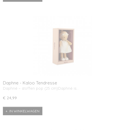
Daphne - Kaloo Tendresse
Daphné – stoffen pop (25 cm)Daphné is…
€ 24,99
IN WINKELWAGEN