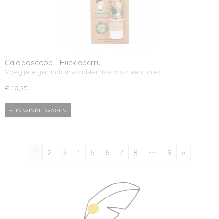
Caleidoscoop - Huckleberry
Voeg je eigen natuurvondsten toe voor een uniek…
€ 10,95
IN WINKELWAGEN
1
2
3
4
5
6
7
8
•••
9
»