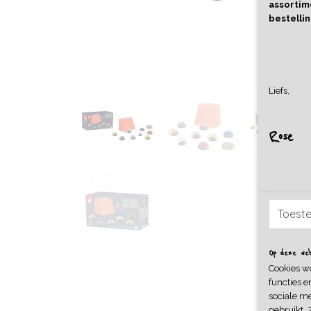
assortime
bestellin
Liefs,
Rose
Toest
Op deze webs
Cookies w
functies e
sociale me
gebruikt. 