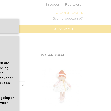
Inloggen
Registreren
UW WINKELWAGEN
Geen producten
(0)
DUURZAAMHEID
tjes
Ook interessant
en die
eding,
 de
st vanaf
rkt en
afgelopen
 voor