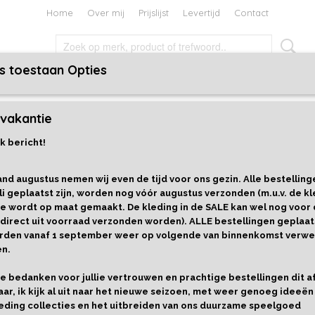
Home
Over mij
Prijslijst
Levertijd
Contact
s toestaan Opties
TEN EN BOEKEN
HOLIDAYS
CADEAUBON
vakantie
rsbeestjes
k bericht!
Geheugenspel Lieveheersbees
nd augustus nemen wij even de tijd voor ons gezin. Alle bestelling
€ 19,99
li geplaatst zijn, worden nog vóór augustus verzonden (m.u.v. de kl
e wordt op maat gemaakt. De kleding in de SALE kan wel nog voor
Cadeaupapier
Aantal
 direct uit voorraad verzonden worden). ALLE bestellingen geplaat
worden vanaf 1 september weer op volgende van binnenkomst verwe
en.
llie bedanken voor jullie vertrouwen en prachtige bestellingen dit 
IN WINKELWAGEN
aar, ik kijk al uit naar het nieuwe seizoen, met weer genoeg ideeën
eding collecties en het uitbreiden van ons duurzame speelgoed