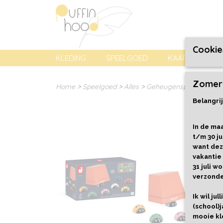
Cookie
KLEDING
SPEELGOED
KAARTEN, PREN
Zomer
Home
>
Speelgoed
>
Alles
>
Geheugenspel Lievehee
Belangrij
In de maa
t/m 30 ju
want dez
vakantie
31 juli 
verzond
Ik wil ju
(school)j
mooie kl