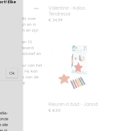
ort! Elke
Valentine - Kaloo
Tendresse
peler beschikt over
€ 24,99
verborgen zijn en in
zijn geheugen en zijn
kleurde
en struiken en 10
 spel meegeleverd.
stjes is evolutief en
re
n van de kleur van het
rborgen zit. Hij kan
Ok
n met behulp van de
uke manier te
f speelgoed
Kleuren in bad - Janod
€ 8,50
edia-
 onze
 site
e zij