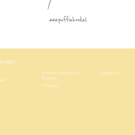
www.puffinhood.nl
orieën
Kaarten, prenten en
Cadeaubon
boeken
oed
Holidays