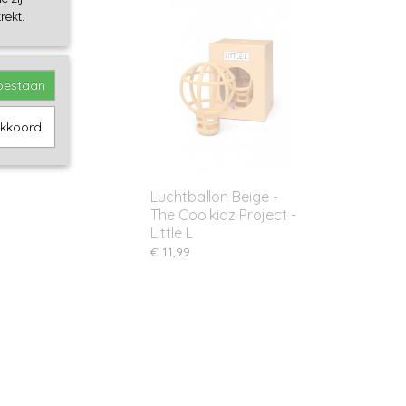
rekt.
toestaan
akkoord
Luchtballon Beige -
The Coolkidz Project -
Little L
€ 11,99