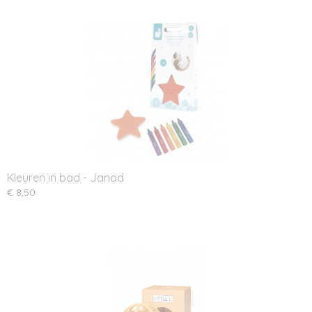
Kleuren in bad - Janod
€ 8,50