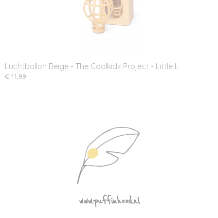
Luchtballon Beige - The Coolkidz Project - Little L
€ 11,99
www.puffinhood.nl