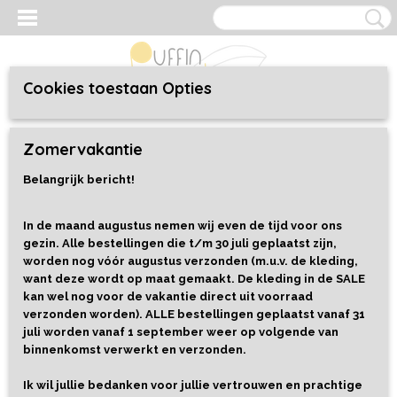
Cookies toestaan Opties
Inloggen
Registreren
UW WINKELWAGEN
Zomervakantie
Geen producten
(0)
Belangrijk bericht!
Home
>
Speelgoed
>
Alles
>
Voelkaarten Savanne - Janod
In de maand augustus nemen wij even de tijd voor ons
gezin. Alle bestellingen die t/m 30 juli geplaatst zijn,
worden nog vóór augustus verzonden (m.u.v. de kleding,
want deze wordt op maat gemaakt. De kleding in de SALE
kan wel nog voor de vakantie direct uit voorraad
verzonden worden). ALLE bestellingen geplaatst vanaf 31
juli worden vanaf 1 september weer op volgende van
binnenkomst verwerkt en verzonden.
Ik wil jullie bedanken voor jullie vertrouwen en prachtige