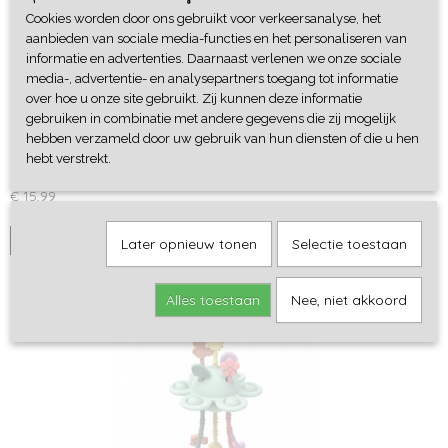
Cookies worden door ons gebruikt voor verkeersanalyse, het
aanbieden van sociale media-functies en het personaliseren van
informatie en advertenties. Daarnaast verlenen we onze sociale
media-, advertentie- en analysepartners toegang tot informatie
over hoe u onze site gebruikt. Zij kunnen deze informatie
gebruiken in combinatie met andere gegevens die zij mogelijk
hebben verzameld door uw gebruik van hun diensten of die u hen
Magic Lamp - Petit Boum
hebt verstrekt.
Nieuw van Petit Boum! Gebruik deze magic lamp om je…
€ 15,99
IN WINKELWAGEN
Later opnieuw tonen
Selectie toestaan
Alles toestaan
Nee, niet akkoord