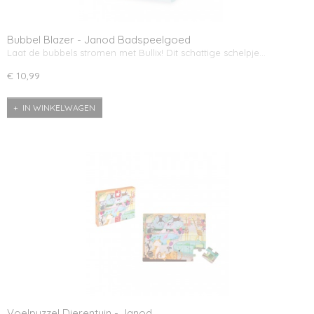
Bubbel Blazer - Janod Badspeelgoed
Laat de bubbels stromen met Bullix! Dit schattige schelpje…
€ 10,99
IN WINKELWAGEN
Voelpuzzel Dierentuin - Janod