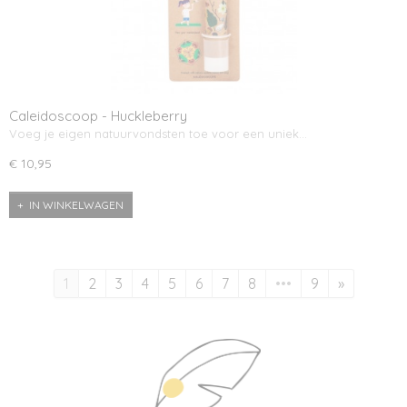
Caleidoscoop - Huckleberry
Voeg je eigen natuurvondsten toe voor een uniek…
€ 10,95
IN WINKELWAGEN
1
2
3
4
5
6
7
8
•••
9
»