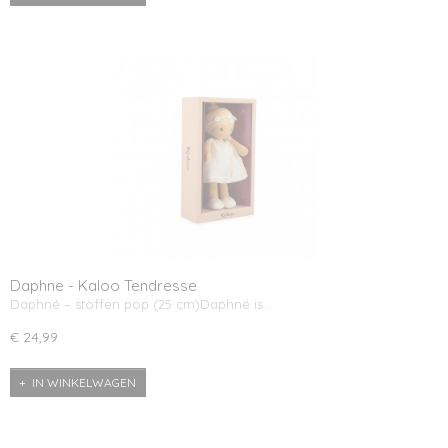
Daphne - Kaloo Tendresse
Daphné – stoffen pop (25 cm)Daphné is…
€ 24,99
IN WINKELWAGEN