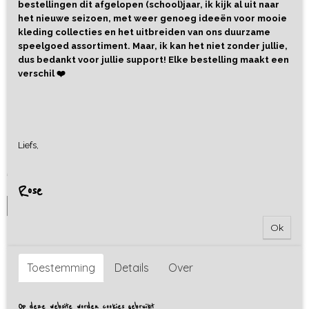
bestellingen dit afgelopen (school)jaar, ik kijk al uit naar
het nieuwe seizoen, met weer genoeg ideeën voor mooie
kleding collecties en het uitbreiden van ons duurzame
speelgoed assortiment. Maar, ik kan het niet zonder jullie,
dus bedankt voor jullie support! Elke bestelling maakt een
verschil ❤️
Rubber Bal Wereld - Little L
Liefs,
Deze mooie bal van Little L heeft een diameter van 13 cm.…
€ 9,90
Rose
IN WINKELWAGEN
Ok
Toestemming
Details
Over
Op deze website worden cookies gebruikt