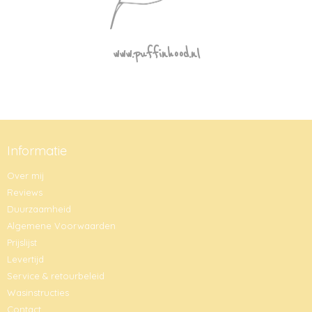
www.puffinhood.nl
Informatie
Over mij
Reviews
Duurzaamheid
Algemene Voorwaarden
Prijslijst
Levertijd
Service & retourbeleid
Wasinstructies
Contact