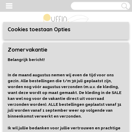
Cookies toestaan Opties
Inloggen
Registreren
UW WINKELWAGEN
Zomervakantie
Geen producten
(0)
Belangrijk bericht!
Home
>
Speelgoed
>
Alles
In de maand augustus nemen wij even de tijd voor ons
gezin. Alle bestellingen die t/m 30 juli geplaatst zijn,
Sorteer op:
worden nog vóór augustus verzonden (m.u.v. de kleding,
want deze wordt op maat gemaakt. De kleding in de SALE
1
2
3
4
5
6
7
8
•••
9
»
kan wel nog voor de vakantie direct uit voorraad
verzonden worden). ALLE bestellingen geplaatst vanaf 31
juli worden vanaf 1 september weer op volgende van
binnenkomst verwerkt en verzonden.
Ik wil jullie bedanken voor jullie vertrouwen en prachtige