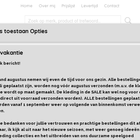
Home
Over mij
Prijslijst
Levertijd
Contact
s toestaan Opties
TEN EN BOEKEN
HOLIDAYS
CADEAUBON
vakantie
Cat Café - Ooly
k bericht!
Note Pals Sticky Tabs - Cat C
nd augustus nemen wij even de tijd voor ons gezin. Alle bestelling
€ 2,99
li geplaatst zijn, worden nog vóór augustus verzonden (m.u.v. de kl
e wordt op maat gemaakt. De kleding in de SALE kan wel nog voor
Levertijd 1-3 werkdagen
 direct uit voorraad verzonden worden). ALLE bestellingen geplaat
Cadeaupapier
Aantal
worden vanaf 1 september weer op volgende van binnenkomst verwe
en.
llie bedanken voor jullie vertrouwen en prachtige bestellingen dit 
aar, ik kijk al uit naar het nieuwe seizoen, met weer genoeg ideeën
IN WINKELWAGEN
eding collecties en het uitbreiden van ons duurzame speelgoed