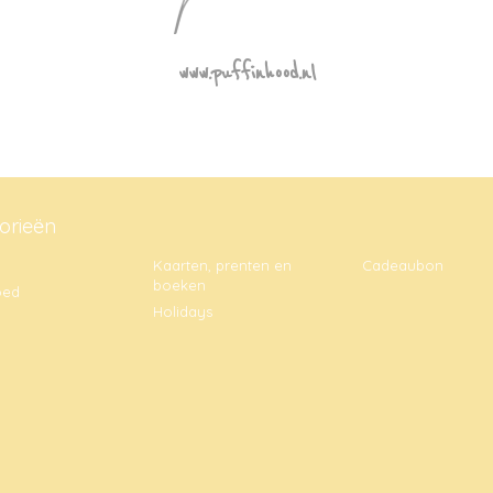
www.puffinhood.nl
orieën
Kaarten, prenten en
Cadeaubon
boeken
oed
Holidays