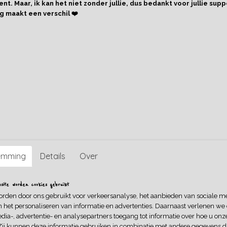
nt. Maar, ik kan het niet zonder jullie, dus bedankt voor jullie supp
g maakt een verschil ❤️
Omschrijving
Sticky notes, geweldig voor bookmarking, planners, notities 
emming
Details
Over
ite worden cookies gebruikt
orden door ons gebruikt voor verkeersanalyse, het aanbieden van sociale m
n het personaliseren van informatie en advertenties. Daarnaast verlenen we
dia-, advertentie- en analysepartners toegang tot informatie over hoe u onze
Zij kunnen deze informatie gebruiken in combinatie met andere gegevens di