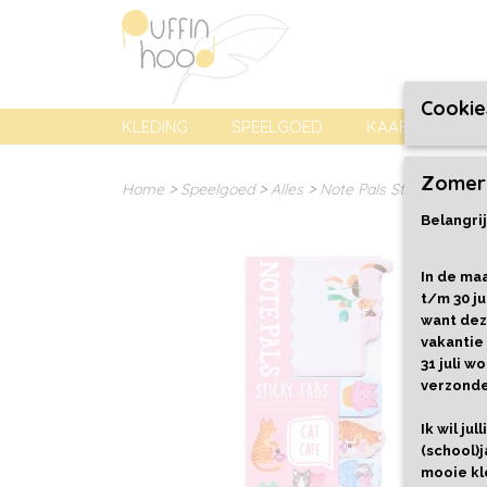
Cookie
KLEDING
SPEELGOED
KAARTEN, PREN
Zomer
Home
>
Speelgoed
>
Alles
>
Note Pals Sticky Tabs - 
Belangrij
In de maa
t/m 30 ju
want dez
vakantie
31 juli 
verzond
Ik wil ju
(school)j
mooie kl