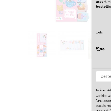
assortime
bestellin
Liefs,
Rose
Toest
Op deze webs
Cookies w
functies e
sociale me
gebruikt. 