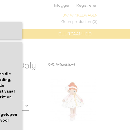
Inloggen
Registreren
UW WINKELWAGEN
Geen producten
(0)
DUURZAAMHEID
afé - Ooly
Ook interessant
en die
eding,
 de
st vanaf
rkt en
afgelopen
 voor