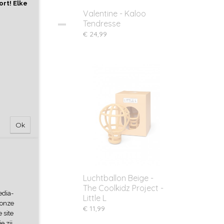
ort! Elke
Valentine - Kaloo
Tendresse
€ 24,99
& meer.
Ok
Luchtballon Beige -
The Coolkidz Project -
edia-
Little L
 onze
€ 11,99
 site
e zij