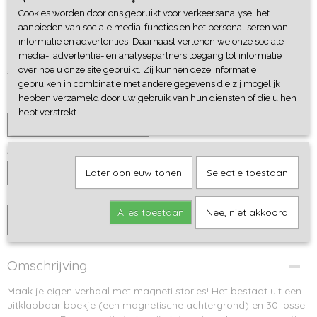
Magneti Stories Boerderij -
Cookies worden door ons gebruikt voor verkeersanalyse, het
aanbieden van sociale media-functies en het personaliseren van
Janod
informatie en advertenties. Daarnaast verlenen we onze sociale
media-, advertentie- en analysepartners toegang tot informatie
€ 9,95
over hoe u onze site gebruikt. Zij kunnen deze informatie
gebruiken in combinatie met andere gegevens die zij mogelijk
hebben verzameld door uw gebruik van hun diensten of die u hen
Cadeaupapier
hebt verstrekt.
Aantal
Later opnieuw tonen
Selectie toestaan
Alles toestaan
Nee, niet akkoord
IN WINKELWAGEN
Omschrijving
Maak je eigen verhaal met magneti stories! Het bestaat uit een
uitklapbaar boekje (een magnetische achtergrond) en 30 losse