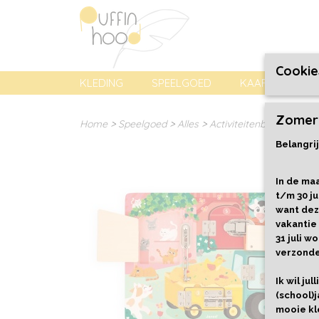
Cookie
KLEDING
SPEELGOED
KAARTEN, PREN
Zomer
Home
>
Speelgoed
>
Alles
>
Activiteitenbord met sl
Belangrij
In de maa
t/m 30 ju
want dez
vakantie
31 juli 
verzond
Ik wil ju
(school)j
mooie kl