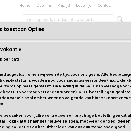
Home
Over mij
Prijslijst
Levertijd
Contact
s toestaan Opties
TEN EN BOEKEN
HOLIDAYS
CADEAUBON
vakantie
oten en grendels - Janod
k bericht!
Activiteitenbord met sloten e
- Janod
nd augustus nemen wij even de tijd voor ons gezin. Alle bestelling
li geplaatst zijn, worden nog vóór augustus verzonden (m.u.v. de kl
e wordt op maat gemaakt. De kleding in de SALE kan wel nog voor
€ 24,99
 direct uit voorraad verzonden worden). ALLE bestellingen geplaat
worden vanaf 1 september weer op volgende van binnenkomst verwe
Levertijd 1-3 werkdagen
en.
Cadeaupapier
Aantal
llie bedanken voor jullie vertrouwen en prachtige bestellingen dit 
aar, ik kijk al uit naar het nieuwe seizoen, met weer genoeg ideeën
eding collecties en het uitbreiden van ons duurzame speelgoed