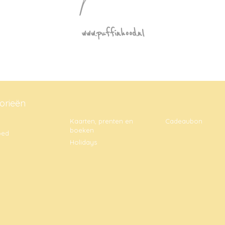
www.puffinhood.nl
orieën
Kaarten, prenten en
Cadeaubon
boeken
oed
Holidays