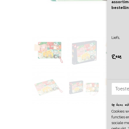
assortime
bestellin
Liefs,
Rose
Toest
Op deze webs
Cookies w
functies e
sociale me
gebruikt. 