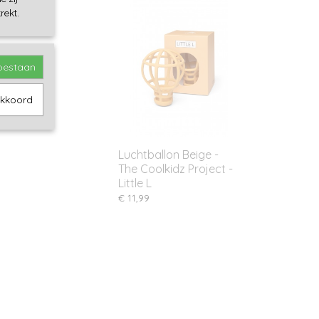
rekt.
toestaan
akkoord
Luchtballon Beige -
The Coolkidz Project -
Little L
€ 11,99