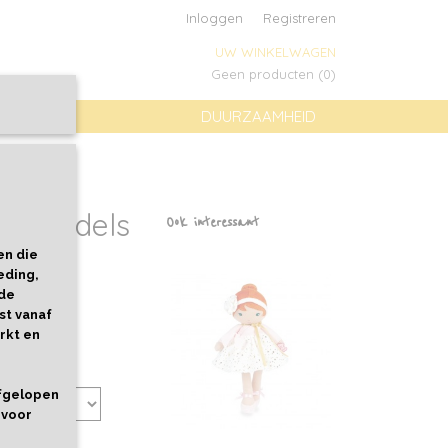
Inloggen
Registreren
UW WINKELWAGEN
Geen producten
(0)
DUURZAAMHEID
n grendels
Ook interessant
en die
eding,
 de
st vanaf
rkt en
afgelopen
 voor