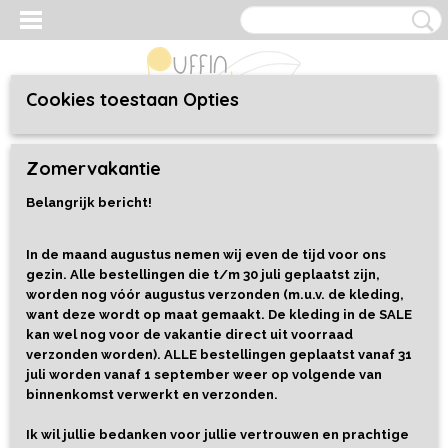
Cookies toestaan Opties
Inloggen
Registreren
UW WINKELWAGEN
Zomervakantie
Geen producten
(0)
Belangrijk bericht!
Home
>
Speelgoed
>
Alles
In de maand augustus nemen wij even de tijd voor ons
gezin. Alle bestellingen die t/m 30 juli geplaatst zijn,
Sorteer op:
worden nog vóór augustus verzonden (m.u.v. de kleding,
want deze wordt op maat gemaakt. De kleding in de SALE
1
2
3
4
5
6
7
8
•••
9
»
kan wel nog voor de vakantie direct uit voorraad
verzonden worden). ALLE bestellingen geplaatst vanaf 31
juli worden vanaf 1 september weer op volgende van
binnenkomst verwerkt en verzonden.
Ik wil jullie bedanken voor jullie vertrouwen en prachtige