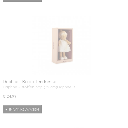
Daphne - Kaloo Tendresse
Daphné – stoffen pop (25 cm)Daphné is…
€ 24,99
IN WINKELWAGEN