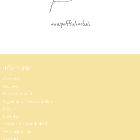
www.puffinhood.nl
Informatie
Over mij
Reviews
Duurzaamheid
Algemene Voorwaarden
Prijslijst
Levertijd
Service & retourbeleid
Wasinstructies
Contact