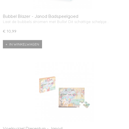
Bubbel Blazer - Janod Badspeelgoed
Laat de bubbels stromen met Bullix! Dit schattige schelpje…
€ 10,99
IN WINKELWAGEN
Voelpuzzel Dierentuin - Janod