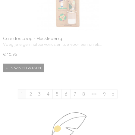
Caleidoscoop - Huckleberry
Voeg je eigen natuurvondsten toe voor een uniek…
€ 10,95
IN WINKELWAGEN
1
2
3
4
5
6
7
8
•••
9
»