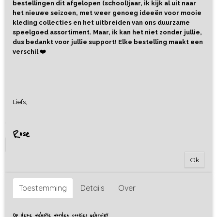
bestellingen dit afgelopen (school)jaar, ik kijk al uit naar
het nieuwe seizoen, met weer genoeg ideeën voor mooie
kleding collecties en het uitbreiden van ons duurzame
speelgoed assortiment. Maar, ik kan het niet zonder jullie,
dus bedankt voor jullie support! Elke bestelling maakt een
verschil ❤️
Rubber Bal Wereld - Little L
Liefs,
Deze mooie bal van Little L heeft een diameter van 13 cm.…
€ 9,90
Rose
IN WINKELWAGEN
Ok
Toestemming
Details
Over
Op deze website worden cookies gebruikt