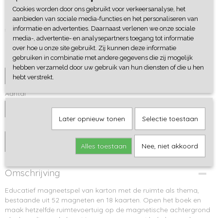
Magnetibook Ruimte - Janod
Cookies worden door ons gebruikt voor verkeersanalyse, het
aanbieden van sociale media-functies en het personaliseren van
€ 19,95
informatie en advertenties. Daarnaast verlenen we onze sociale
media-, advertentie- en analysepartners toegang tot informatie
Levertijd 1-3 werkdagen
over hoe u onze site gebruikt. Zij kunnen deze informatie
gebruiken in combinatie met andere gegevens die zij mogelijk
Cadeaupapier
hebben verzameld door uw gebruik van hun diensten of die u hen
hebt verstrekt.
Aantal
Later opnieuw tonen
Selectie toestaan
IN WINKELWAGEN
Alles toestaan
Nee, niet akkoord
Omschrijving
Educatief magneetspel van karton met de ruimte als thema,
bestaande uit 52 magneten en 18 kaarten. Open het boek en
maak hetzelfde ruimtevoertuig op de magnetische achtergrond