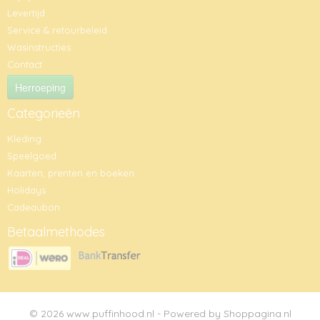
Levertijd
Service & retourbeleid
Wasinstructies
Contact
Herroeping
Categorieën
Kleding
Speelgoed
Kaarten, prenten en boeken
Holidays
Cadeaubon
Betaalmethodes
© 2026 www.puffinhood.nl - Powered by Shoppagina.nl