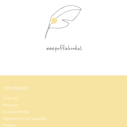
www.puffinhood.nl
Informatie
Over mij
Reviews
Duurzaamheid
Algemene Voorwaarden
Prijslijst