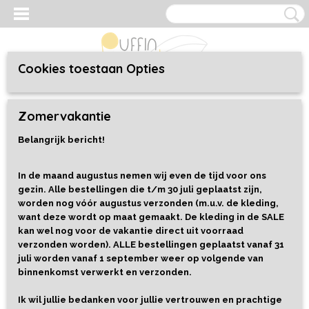
Cookies toestaan Opties
Inloggen
Registreren
UW WINKELWAGEN
Zomervakantie
Geen producten
(0)
Belangrijk bericht!
Home
>
Speelgoed
>
Alles
>
Magnetibook Ruimte - Janod
In de maand augustus nemen wij even de tijd voor ons
gezin. Alle bestellingen die t/m 30 juli geplaatst zijn,
worden nog vóór augustus verzonden (m.u.v. de kleding,
want deze wordt op maat gemaakt. De kleding in de SALE
kan wel nog voor de vakantie direct uit voorraad
verzonden worden). ALLE bestellingen geplaatst vanaf 31
juli worden vanaf 1 september weer op volgende van
binnenkomst verwerkt en verzonden.
Ik wil jullie bedanken voor jullie vertrouwen en prachtige