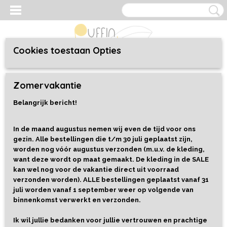
Cookies toestaan Opties
Inloggen
Registreren
UW WINKELWAGEN
Zomervakantie
Geen producten
(0)
Belangrijk bericht!
Home
>
Speelgoed
>
Alles
>
Magnetisch Bord Flora & Fauna -
Janod WWF
In de maand augustus nemen wij even de tijd voor ons
gezin. Alle bestellingen die t/m 30 juli geplaatst zijn,
worden nog vóór augustus verzonden (m.u.v. de kleding,
want deze wordt op maat gemaakt. De kleding in de SALE
kan wel nog voor de vakantie direct uit voorraad
verzonden worden). ALLE bestellingen geplaatst vanaf 31
juli worden vanaf 1 september weer op volgende van
binnenkomst verwerkt en verzonden.
Ik wil jullie bedanken voor jullie vertrouwen en prachtige