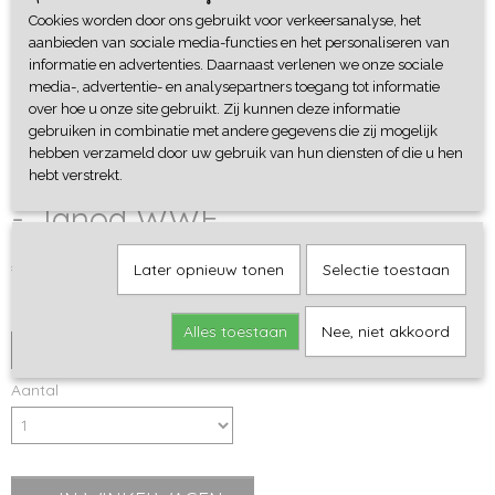
Cookies worden door ons gebruikt voor verkeersanalyse, het
aanbieden van sociale media-functies en het personaliseren van
informatie en advertenties. Daarnaast verlenen we onze sociale
media-, advertentie- en analysepartners toegang tot informatie
over hoe u onze site gebruikt. Zij kunnen deze informatie
gebruiken in combinatie met andere gegevens die zij mogelijk
hebben verzameld door uw gebruik van hun diensten of die u hen
Magnetisch Bord Flora & Fauna
hebt verstrekt.
- Janod WWF
€ 31,99
Later opnieuw tonen
Selectie toestaan
Cadeaupapier
Alles toestaan
Nee, niet akkoord
Aantal