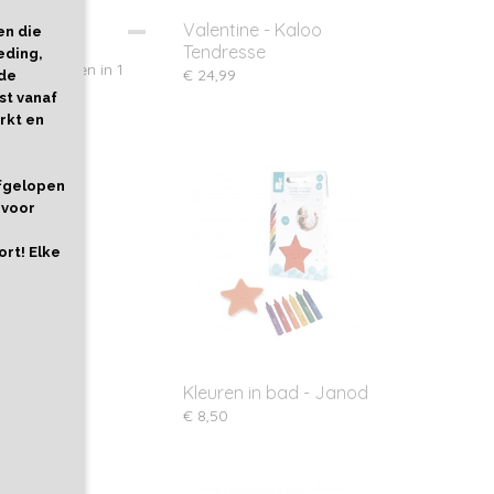
Valentine - Kaloo
en die
Tendresse
eding,
ig, 2 kleuren in 1
€ 24,99
 de
st vanaf
rkt en
afgelopen
 voor
ort! Elke
Kleuren in bad - Janod
€ 8,50