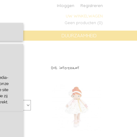
Inloggen
Registreren
UW WINKELWAGEN
Geen producten
(0)
DUURZAAMHEID
Ooly
Ook interessant
edia-
 onze
 site
e zij
rekt.