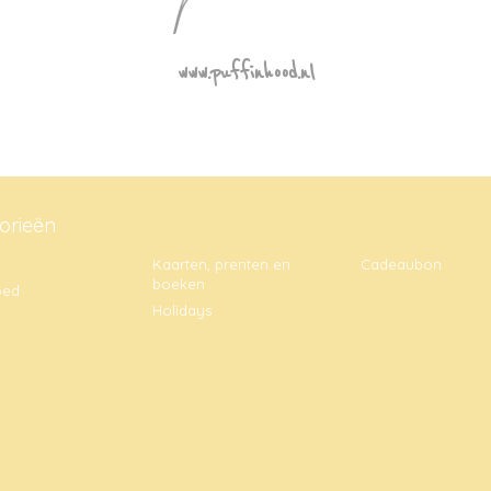
www.puffinhood.nl
orieën
Kaarten, prenten en
Cadeaubon
boeken
oed
Holidays