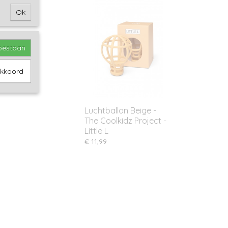
Ok
toestaan
akkoord
Luchtballon Beige -
The Coolkidz Project -
Little L
€ 11,99