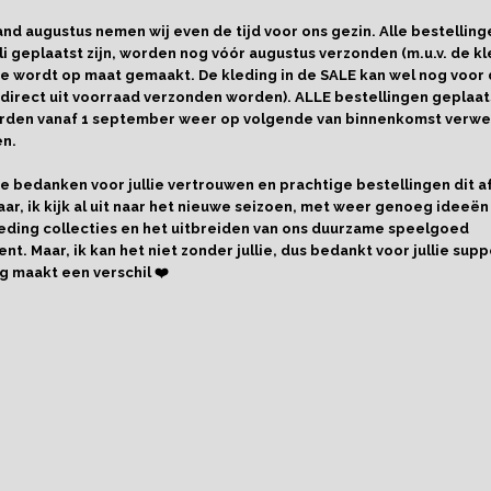
Omschrijving
nd augustus nemen wij even de tijd voor ons gezin. Alle bestelling
li geplaatst zijn, worden nog vóór augustus verzonden (m.u.v. de kl
24 Kleuren in 12 potloden. Gebruik aan twee kanten. Heel hand
e wordt op maat gemaakt. De kleding in de SALE kan wel nog voor
potlood!
 direct uit voorraad verzonden worden). ALLE bestellingen geplaat
worden vanaf 1 september weer op volgende van binnenkomst verwe
en.
llie bedanken voor jullie vertrouwen en prachtige bestellingen dit 
aar, ik kijk al uit naar het nieuwe seizoen, met weer genoeg ideeën
eding collecties en het uitbreiden van ons duurzame speelgoed
nt. Maar, ik kan het niet zonder jullie, dus bedankt voor jullie supp
g maakt een verschil ❤️