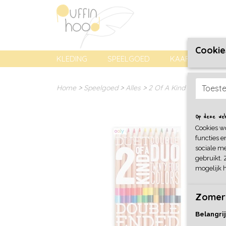
Cookie
KLEDING
SPEELGOED
KAARTEN, PREN
Home
>
Speelgoed
>
Alles
>
2 Of A Kind Colored Penc
Toest
Op deze webs
Cookies w
functies e
sociale me
gebruikt. 
mogelijk 
Zomer
Belangrij