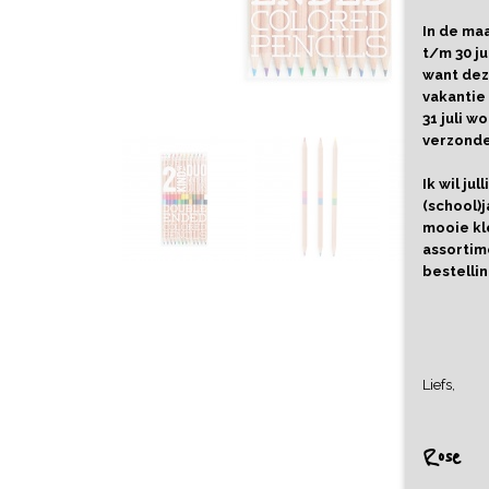
In de maa
t/m 30 ju
want dez
vakantie
31 juli 
verzond
Ik wil ju
(school)j
mooie kl
assortime
bestellin
Liefs,
Rose