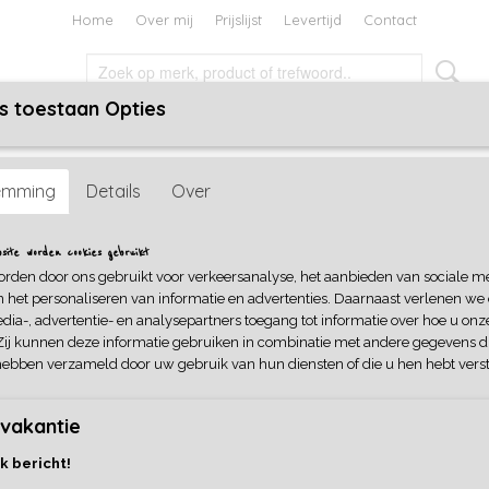
Home
Over mij
Prijslijst
Levertijd
Contact
s toestaan Opties
TEN EN BOEKEN
HOLIDAYS
CADEAUBON
ils - Ooly
emming
Details
Over
2 Of A Kind Colored Pencils - 
ite worden cookies gebruikt
orden door ons gebruikt voor verkeersanalyse, het aanbieden van sociale m
€ 9,99
n het personaliseren van informatie en advertenties. Daarnaast verlenen we
dia-, advertentie- en analysepartners toegang tot informatie over hoe u onze
Cadeaupapier
Aantal
Zij kunnen deze informatie gebruiken in combinatie met andere gegevens di
hebben verzameld door uw gebruik van hun diensten of die u hen hebt verst
vakantie
IN WINKELWAGEN
k bericht!