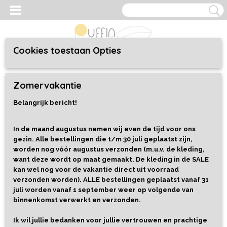
Cookies toestaan Opties
Inloggen
Registreren
UW WINKELWAGEN
Zomervakantie
Geen producten
(0)
Belangrijk bericht!
Home
>
Speelgoed
>
Alles
>
Icecream Scented Erasers - Ooly
In de maand augustus nemen wij even de tijd voor ons
gezin. Alle bestellingen die t/m 30 juli geplaatst zijn,
worden nog vóór augustus verzonden (m.u.v. de kleding,
want deze wordt op maat gemaakt. De kleding in de SALE
kan wel nog voor de vakantie direct uit voorraad
verzonden worden). ALLE bestellingen geplaatst vanaf 31
juli worden vanaf 1 september weer op volgende van
binnenkomst verwerkt en verzonden.
Ik wil jullie bedanken voor jullie vertrouwen en prachtige