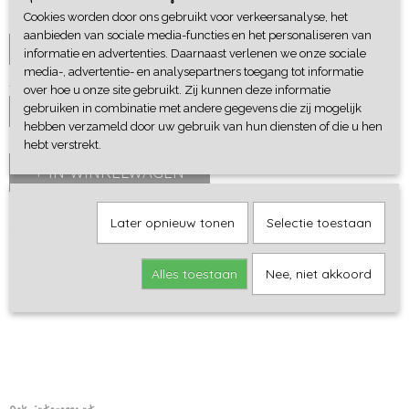
Cookies worden door ons gebruikt voor verkeersanalyse, het
Cadeaupapier
aanbieden van sociale media-functies en het personaliseren van
informatie en advertenties. Daarnaast verlenen we onze sociale
media-, advertentie- en analysepartners toegang tot informatie
Aantal
over hoe u onze site gebruikt. Zij kunnen deze informatie
gebruiken in combinatie met andere gegevens die zij mogelijk
hebben verzameld door uw gebruik van hun diensten of die u hen
hebt verstrekt.
IN WINKELWAGEN
Later opnieuw tonen
Selectie toestaan
Omschrijving
Leuke set van 6 kleine ijs geurende gummen. Vanille geurende
Alles toestaan
Nee, niet akkoord
gummen, puzzel gummen. Niet geschikt voor kinderen onder de
3 jaar.