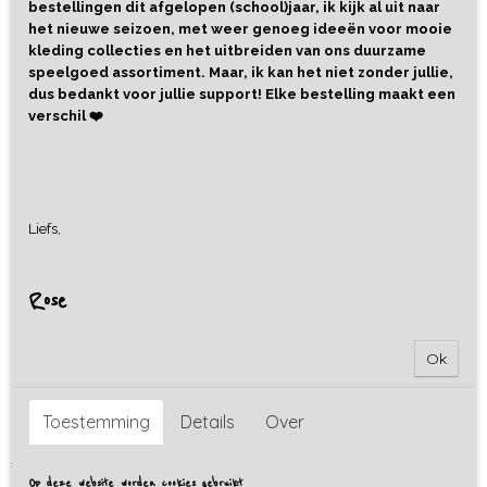
bestellingen dit afgelopen (school)jaar, ik kijk al uit naar
het nieuwe seizoen, met weer genoeg ideeën voor mooie
kleding collecties en het uitbreiden van ons duurzame
speelgoed assortiment. Maar, ik kan het niet zonder jullie,
dus bedankt voor jullie support! Elke bestelling maakt een
verschil ❤️
Liefs,
Rose
Ok
Icecream Scented Erasers -
Ooly
Toestemming
Details
Over
€ 4,99
Op deze website worden cookies gebruikt