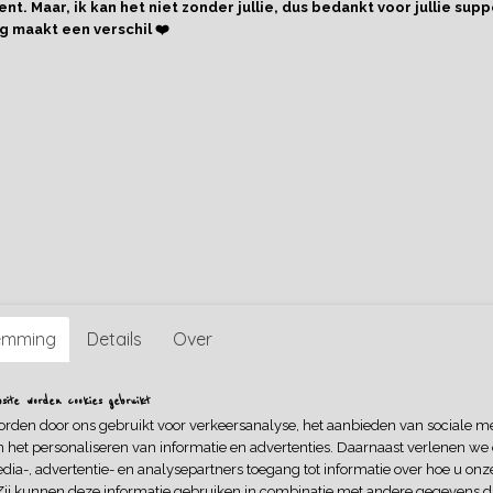
nt. Maar, ik kan het niet zonder jullie, dus bedankt voor jullie supp
g maakt een verschil ❤️
Omschrijving
Voor alle tuinhulpjes! Een gereedschapsset om te tuinieren z
het Franse merk Janod. Kinderen kunnen met de schop en har
uitleven in de tuin. Tuinieren helpt een kind bij het ontwikkele
nieuwsgierigheid, terwijl hij de natuur ontdekt. Vanaf 3 jaar
Leuk in combinatie met een sweater of sweaterdress Waterin
stof)!
Dit artikel is op voorraad en kan daarom
binnen 1-3 werkd
Bestel je er handgemaakte kleding uit de webshop bij, dan ka
langer duren. Alvast bedankt voor je begrip!
emming
Details
Over
ite worden cookies gebruikt
orden door ons gebruikt voor verkeersanalyse, het aanbieden van sociale m
n het personaliseren van informatie en advertenties. Daarnaast verlenen we
dia-, advertentie- en analysepartners toegang tot informatie over hoe u onze
Zij kunnen deze informatie gebruiken in combinatie met andere gegevens di