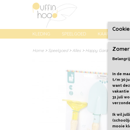
Cookie
KLEDING
SPEELGOED
KAARTEN, PREN
Zomer
Home
>
Speelgoed
>
Alles
>
Happy Garden Tuinger
Belangrij
In de maa
t/m 30 ju
want dez
vakantie
31 juli 
verzond
Ik wil ju
(school)j
mooie kl