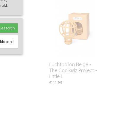
rekt.
toestaan
akkoord
Luchtballon Beige -
The Coolkidz Project -
Little L
€ 11,99