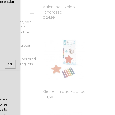
ort! Elke
Valentine - Kaloo
Tendresse
€ 24,99
oals de groten, van
k zich volledig
n van zijn geduld en
g Cans (de gieter
agen
worden bezorgd.
n de bestelling iets
Ok
Kleuren in bad - Janod
€ 8,50
edia-
 onze
 site
e zij