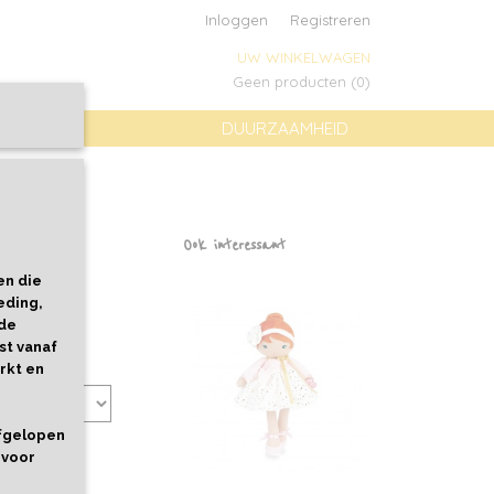
Inloggen
Registreren
UW WINKELWAGEN
Geen producten
(0)
DUURZAAMHEID
ap
Ook interessant
en die
eding,
 de
st vanaf
rkt en
afgelopen
 voor