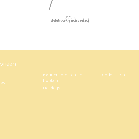
www.puffinhood.nl
orieën
Kaarten, prenten en
Cadeaubon
boeken
oed
Holidays