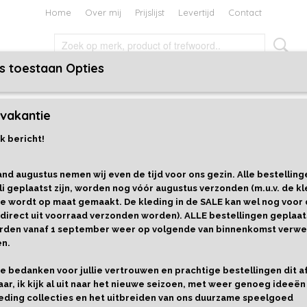
Home
Over mij
Prijslijst
Levertijd
Contact
s toestaan Opties
TEN EN BOEKEN
HOLIDAYS
CADEAUBON
vakantie
eedschap
k bericht!
Happy Garden Tuingereedsch
nd augustus nemen wij even de tijd voor ons gezin. Alle bestelling
€ 9,99
€ 7,99
li geplaatst zijn, worden nog vóór augustus verzonden (m.u.v. de kl
e wordt op maat gemaakt. De kleding in de SALE kan wel nog voor
Levertijd 1-3 werkdagen
 direct uit voorraad verzonden worden). ALLE bestellingen geplaat
Cadeaupapier
Aantal
worden vanaf 1 september weer op volgende van binnenkomst verwe
en.
llie bedanken voor jullie vertrouwen en prachtige bestellingen dit 
aar, ik kijk al uit naar het nieuwe seizoen, met weer genoeg ideeën
IN WINKELWAGEN
eding collecties en het uitbreiden van ons duurzame speelgoed