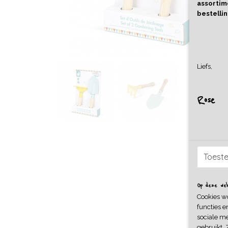
assortime
bestellin
Liefs,
Rose
Toest
Op deze webs
Cookies w
functies e
sociale me
gebruikt. 