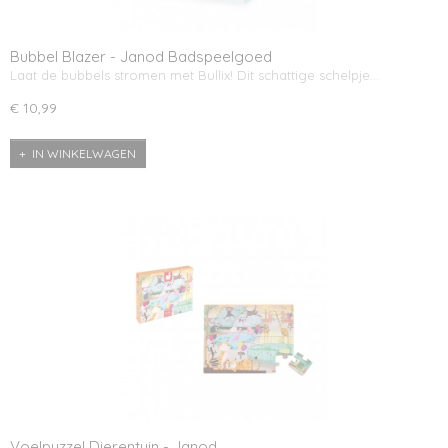
Bubbel Blazer - Janod Badspeelgoed
Laat de bubbels stromen met Bullix! Dit schattige schelpje…
€ 10,99
IN WINKELWAGEN
Voelpuzzel Dierentuin - Janod