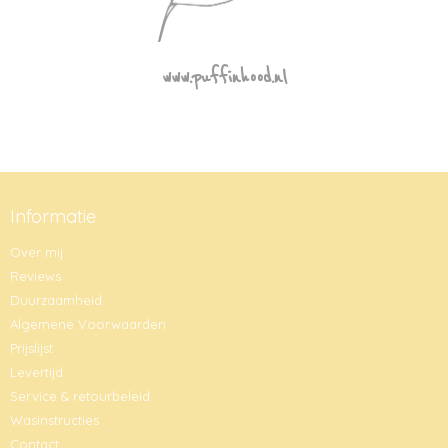
www.puffinhood.nl
Informatie
Over mij
Reviews
Duurzaamheid
Algemene Voorwaarden
Prijslijst
Levertijd
Service & retourbeleid
Wasinstructies
Contact