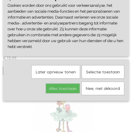
Cookies worden door ons gebruikt voor verkeersanalyse, het
aanbieden van sociale media-functies en het personaliseren van
informatie en advertenties. Daarnaast verlenen we onze sociale
media-, advertentie- en analysepartners toegang tot informatie
over hoe u onze site gebruikt. Zij kunnen deze informatie
gebruiken in combinatie met andere gegevens die zij mogelijk
hebben verzameld door uw gebruik van hun diensten of die u hen
Magic Lamp - Petit Boum
hebt verstrekt.
Nieuw van Petit Boum! Gebruik deze magic lamp om je…
€ 15,99
IN WINKELWAGEN
Later opnieuw tonen
Selectie toestaan
Alles toestaan
Nee, niet akkoord