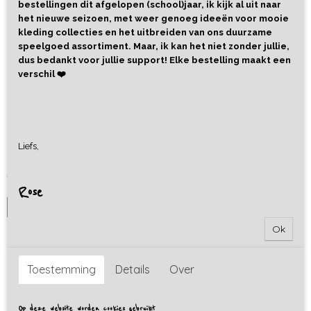
bestellingen dit afgelopen (school)jaar, ik kijk al uit naar
het nieuwe seizoen, met weer genoeg ideeën voor mooie
kleding collecties en het uitbreiden van ons duurzame
speelgoed assortiment. Maar, ik kan het niet zonder jullie,
dus bedankt voor jullie support! Elke bestelling maakt een
verschil ❤️
Rubber Bal Wereld - Little L
Liefs,
Deze mooie bal van Little L heeft een diameter van 13 cm.…
€ 9,90
Rose
IN WINKELWAGEN
Ok
Toestemming
Details
Over
Op deze website worden cookies gebruikt