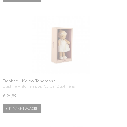
Daphne - Kaloo Tendresse
Daphné – stoffen pop (25 cm)Daphné is…
€ 24,99
IN WINKELWAGEN