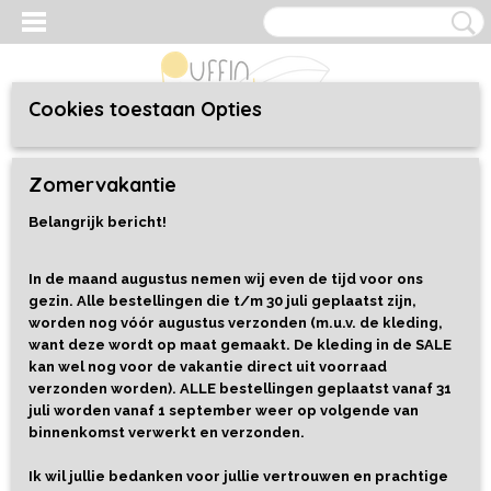
Cookies toestaan Opties
Inloggen
Registreren
UW WINKELWAGEN
Zomervakantie
Geen producten
(0)
Belangrijk bericht!
Home
>
Speelgoed
>
Alles
In de maand augustus nemen wij even de tijd voor ons
gezin. Alle bestellingen die t/m 30 juli geplaatst zijn,
Sorteer op:
worden nog vóór augustus verzonden (m.u.v. de kleding,
want deze wordt op maat gemaakt. De kleding in de SALE
1
2
3
4
5
6
7
8
•••
9
»
kan wel nog voor de vakantie direct uit voorraad
verzonden worden). ALLE bestellingen geplaatst vanaf 31
juli worden vanaf 1 september weer op volgende van
binnenkomst verwerkt en verzonden.
Ik wil jullie bedanken voor jullie vertrouwen en prachtige