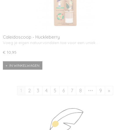
Caleidoscoop - Huckleberry
Voeg je eigen natuurvondsten toe voor een uniek…
€ 10,95
IN WINKELWAGEN
1
2
3
4
5
6
7
8
•••
9
»