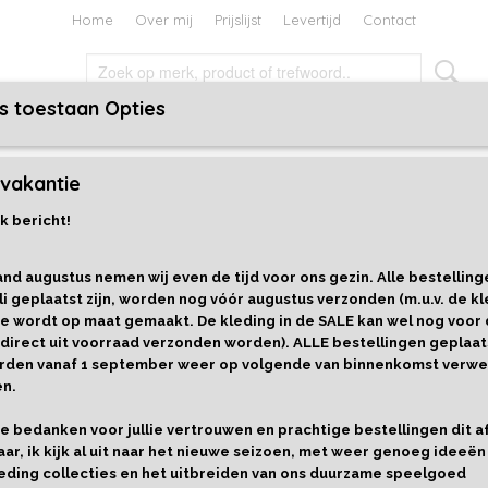
Home
Over mij
Prijslijst
Levertijd
Contact
s toestaan Opties
TEN EN BOEKEN
HOLIDAYS
CADEAUBON
vakantie
se
k bericht!
Manon - Kaloo Tendresse
nd augustus nemen wij even de tijd voor ons gezin. Alle bestelling
€ 24,99
li geplaatst zijn, worden nog vóór augustus verzonden (m.u.v. de kl
e wordt op maat gemaakt. De kleding in de SALE kan wel nog voor
Levertijd 1-3 werkdagen
 direct uit voorraad verzonden worden). ALLE bestellingen geplaat
Cadeaupapier
Aantal
worden vanaf 1 september weer op volgende van binnenkomst verwe
en.
llie bedanken voor jullie vertrouwen en prachtige bestellingen dit 
aar, ik kijk al uit naar het nieuwe seizoen, met weer genoeg ideeën
IN WINKELWAGEN
eding collecties en het uitbreiden van ons duurzame speelgoed