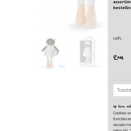
assortime
bestellin
Liefs,
Rose
Toest
Op deze webs
Cookies w
functies e
sociale me
gebruikt. 