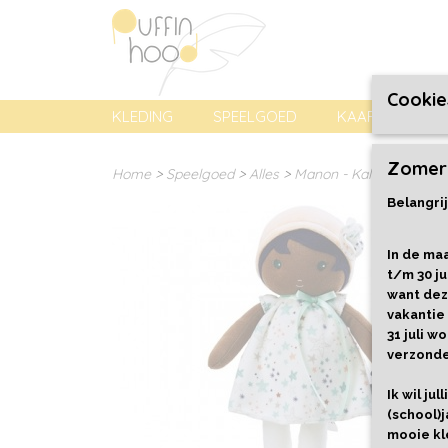
Cookie
KLEDING
SPEELGOED
KAARTEN, PREN
Zomer
Home
>
Speelgoed
>
Alles
>
Manon - Kaloo Tendres
Belangrij
In de maa
t/m 30 ju
want dez
vakantie
31 juli 
verzond
Ik wil ju
(school)j
mooie kl