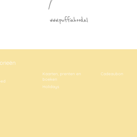
www.puffinhood.nl
orieën
Kaarten, prenten en
Cadeaubon
boeken
oed
Holidays