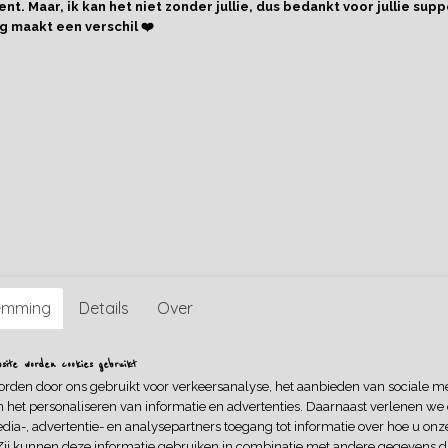
nt. Maar, ik kan het niet zonder jullie, dus bedankt voor jullie supp
g maakt een verschil ❤️
Omschrijving
Dit is Manon, een heerlijk zacht popje van 25 cm, geschikt voo
vanaf 0 jaar t/m elke leeftijd van de poppenvader of -moede
Franse merk Kaloo. Manon is een bohemian meisje. Ze heeft 
met sterren. Ze heeft perzikkleurige laarzen passend bij haar 
voor om avonturen te beleven samen met haar poppenvade
Manon is op voorraad en kan daarom
binnen 1-3 werkdag
Bestel je er handgemaakte kleding uit de webshop bij, dan ka
langer duren. Alvast bedankt voor je begrip!
Description:
The Tendresse collection joined the Kaloo family in 2017. Soft m
emming
Details
Over
of the brand, have been selected for baby, from birth. These dol
thanks to their pretty details: a pretty ribbon around the neck, p
dresses, chunky legs easy to grasp.
ite worden cookies gebruikt
orden door ons gebruikt voor verkeersanalyse, het aanbieden van sociale m
n het personaliseren van informatie en advertenties. Daarnaast verlenen we
dia-, advertentie- en analysepartners toegang tot informatie over hoe u onze
Zij kunnen deze informatie gebruiken in combinatie met andere gegevens di