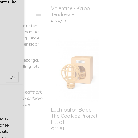
ort! Elke
Valentine - Kaloo
Tendresse
€ 24,99
r de allerkleinsten
r. De pop is van het
een dromerig jurkje
hoed. Ze is er klaar
r/moeder!
en
worden bezorgd.
n de bestelling iets
Ok
aterials, the hallmark
ls will charm children
retty, colourful
Luchtballon Beige -
The Coolkidz Project -
edia-
Little L
 onze
€ 11,99
 site
e zij