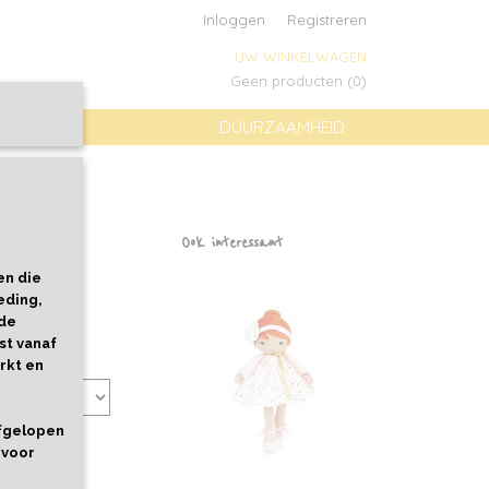
Inloggen
Registreren
UW WINKELWAGEN
Geen producten
(0)
DUURZAAMHEID
Ook interessant
en die
eding,
 de
st vanaf
rkt en
afgelopen
 voor