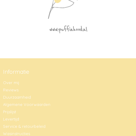
www.puffinhood.nl
Informatie
Over mij
Reviews
Duurzaamheid
Algemene Voorwaarden
Prijslijst
Levertijd
Service & retourbeleid
Wasinstructies