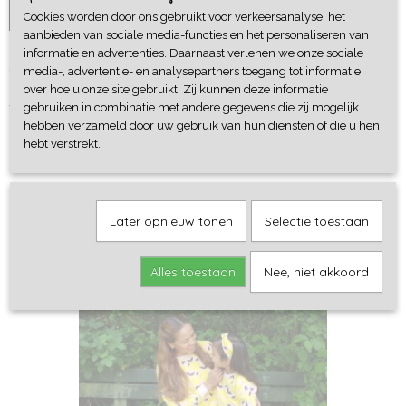
IN WINKELWAGEN
Cookies worden door ons gebruikt voor verkeersanalyse, het
aanbieden van sociale media-functies en het personaliseren van
informatie en advertenties. Daarnaast verlenen we onze sociale
Omschrijving
media-, advertentie- en analysepartners toegang tot informatie
over hoe u onze site gebruikt. Zij kunnen deze informatie
Sweater jurk met een baggy fit, van een soepele french terry. In
gebruiken in combinatie met andere gegevens die zij mogelijk
de kleur oud-roze met print van bordeaux kleurige strikken.
hebben verzameld door uw gebruik van hun diensten of die u hen
hebt verstrekt.
Later opnieuw tonen
Selectie toestaan
Ook interessant
Alles toestaan
Nee, niet akkoord