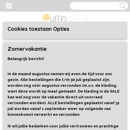
Cookies toestaan Opties
Inloggen
Registreren
UW WINKELWAGEN
Zomervakantie
Geen producten
(0)
Belangrijk bericht!
Home
>
Kleding
>
Kids 98 t/m 152
>
Jurken
>
Sweater dress Bows
In de maand augustus nemen wij even de tijd voor ons
gezin. Alle bestellingen die t/m 30 juli geplaatst zijn,
worden nog vóór augustus verzonden (m.u.v. de kleding,
want deze wordt op maat gemaakt. De kleding in de SALE
kan wel nog voor de vakantie direct uit voorraad
verzonden worden). ALLE bestellingen geplaatst vanaf 31
juli worden vanaf 1 september weer op volgende van
binnenkomst verwerkt en verzonden.
Ik wil jullie bedanken voor jullie vertrouwen en prachtige