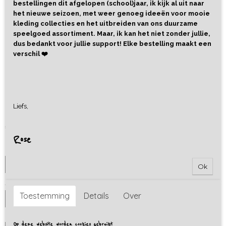
bestellingen dit afgelopen (school)jaar, ik kijk al uit naar
het nieuwe seizoen, met weer genoeg ideeën voor mooie
kleding collecties en het uitbreiden van ons duurzame
speelgoed assortiment. Maar, ik kan het niet zonder jullie,
dus bedankt voor jullie support! Elke bestelling maakt een
verschil ❤️
Sweater dress Bows
Liefs,
€ 32,95
Rose
Maat
Ok
Aantal
Toestemming
Details
Over
Op deze website worden cookies gebruikt