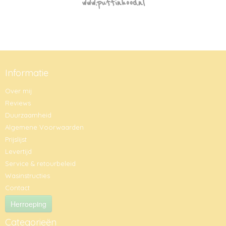
www.puffinhood.nl
Informatie
Over mij
Reviews
Duurzaamheid
Algemene Voorwaarden
Prijslijst
Levertijd
Service & retourbeleid
Wasinstructies
Contact
Herroeping
Categorieën