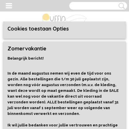
Cookies toestaan Opties
Inloggen
Registreren
UW WINKELWAGEN
Zomervakantie
Geen producten
(0)
Belangrijk bericht!
Home
>
Kleding
>
Kids 98 t/m 152
>
Accessoires
>
Scrunchies
>
Scrunchie Banana
In de maand augustus nemen wij even de tijd voor ons
gezin. Alle bestellingen die t/m 30 juli geplaatst zijn,
worden nog vóór augustus verzonden (m.u.v. de kleding,
want deze wordt op maat gemaakt. De kleding in de SALE
kan wel nog voor de vakantie direct uit voorraad
verzonden worden). ALLE bestellingen geplaatst vanaf 31
juli worden vanaf 1 september weer op volgende van
binnenkomst verwerkt en verzonden.
Ik wil jullie bedanken voor jullie vertrouwen en prachtige