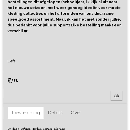
bestellingen dit afgelopen (school)jaar, ik kijk al uit naar
het nieuwe seizoen, met weer genoeg ideeën voor mooie
kleding collecties en het uitbreiden van ons duurzame
speelgoed assortiment. Maar, ik kan het niet zonder jullie,
dus bedankt voor jullie support! Elke bestelling maakt een
verschil ❤️
Scrunchie Banana
Liefs,
€ 5,95
Rose
Aantal
Ok
Toestemming
IN WINKELWAGEN
Details
Over
Op deze website worden cookies gebruikt