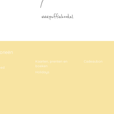
www.puffinhood.nl
orieën
Kaarten, prenten en
Cadeaubon
boeken
oed
Holidays