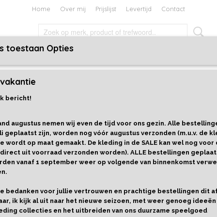
Home
Over mij
Prijslijst
Levertijd
Contact
s toestaan Opties
TEN EN BOEKEN
HOLIDAYS
CADEAUBON
vakantie
ruity Necklace - Calico Sun
k bericht!
Fruity Necklace - Calico Sun
nd augustus nemen wij even de tijd voor ons gezin. Alle bestelling
€ 11,99
li geplaatst zijn, worden nog vóór augustus verzonden (m.u.v. de kl
e wordt op maat gemaakt. De kleding in de SALE kan wel nog voor
Cadeaupapier
Aantal
 direct uit voorraad verzonden worden). ALLE bestellingen geplaat
worden vanaf 1 september weer op volgende van binnenkomst verwe
en.
llie bedanken voor jullie vertrouwen en prachtige bestellingen dit 
IN WINKELWAGEN
aar, ik kijk al uit naar het nieuwe seizoen, met weer genoeg ideeën
eding collecties en het uitbreiden van ons duurzame speelgoed