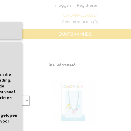
Inloggen
Registreren
UW WINKELWAGEN
Geen producten
(0)
DUURZAAMHEID
Ook interessant
en die
eding,
 de
st vanaf
rkt en
afgelopen
 voor