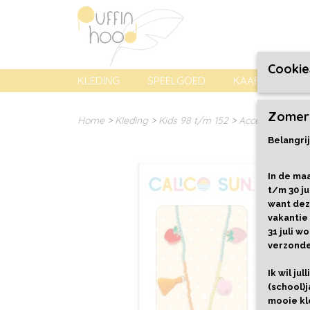
Cookie
KLEDING
SPEELGOED
KAARTEN, PREN
Zomer
Home
>
Kleding
>
Kids 98 t/m 152
>
Accessoires
>
F
Belangrij
In de maa
t/m 30 ju
want dez
vakantie
31 juli 
verzond
Ik wil ju
(school)j
mooie kl