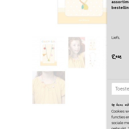
assortime
bestellin
Liefs,
Rose
Toest
Op deze webs
Cookies w
functies e
sociale me
gebruikt. 