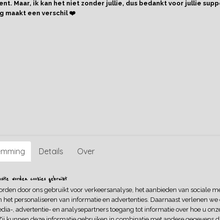
nt. Maar, ik kan het niet zonder jullie, dus bedankt voor jullie supp
Omschrijving
g maakt een verschil ❤️
Meerkleurige kralenketting met kwastje en fruit bedeltjes. (
Verstelbare lengte.
emming
Details
Over
ite worden cookies gebruikt
orden door ons gebruikt voor verkeersanalyse, het aanbieden van sociale m
n het personaliseren van informatie en advertenties. Daarnaast verlenen we
dia-, advertentie- en analysepartners toegang tot informatie over hoe u onze
Zij kunnen deze informatie gebruiken in combinatie met andere gegevens di