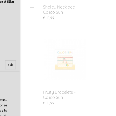
ort! Elke
Shelley Necklace -
Calico Sun
44cm – 51cm)
€ 11,99
Ok
Fruity Bracelets -
Calico Sun
edia-
€ 11,99
 onze
 site
e zij