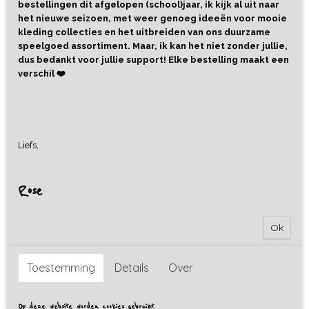
bestellingen dit afgelopen (school)jaar, ik kijk al uit naar
het nieuwe seizoen, met weer genoeg ideeën voor mooie
kleding collecties en het uitbreiden van ons duurzame
speelgoed assortiment. Maar, ik kan het niet zonder jullie,
dus bedankt voor jullie support! Elke bestelling maakt een
verschil ❤️
Liefs,
Rose
Ok
T-shirt Happy Bunny Forest
Toestemming
Details
Over
Green
€ 23,95
Op deze website worden cookies gebruikt