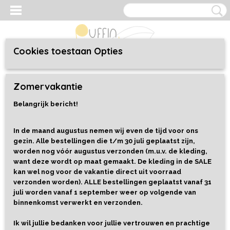
Cookies toestaan Opties
Inloggen
Registreren
UW WINKELWAGEN
Zomervakantie
Geen producten
(0)
Belangrijk bericht!
Home
>
Kleding
>
Baby/Toddler 44 t/m 92
>
T-shirts
>
T-shirt
Happy Bunny Forest Green
In de maand augustus nemen wij even de tijd voor ons
gezin. Alle bestellingen die t/m 30 juli geplaatst zijn,
worden nog vóór augustus verzonden (m.u.v. de kleding,
want deze wordt op maat gemaakt. De kleding in de SALE
kan wel nog voor de vakantie direct uit voorraad
verzonden worden). ALLE bestellingen geplaatst vanaf 31
juli worden vanaf 1 september weer op volgende van
binnenkomst verwerkt en verzonden.
Ik wil jullie bedanken voor jullie vertrouwen en prachtige