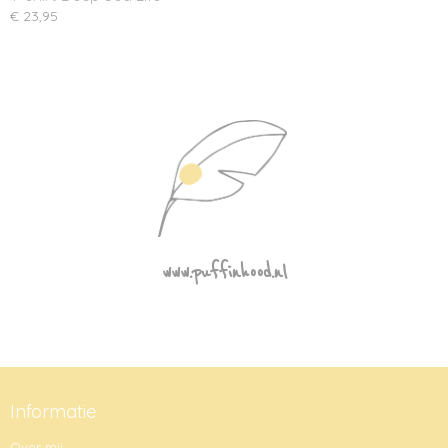
€ 23,95
www.puffinhood.nl
Informatie
Over mij