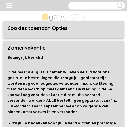
Cookies toestaan Opties
Inloggen
Registreren
UW WINKELWAGEN
Zomervakantie
Geen producten
(0)
Belangrijk bericht!
Home
>
Kleding
>
Baby/Toddler 44 t/m 92
>
Sweaters
>
Sweater
Strawberries
In de maand augustus nemen wij even de tijd voor ons
gezin. Alle bestellingen die t/m 30 juli geplaatst zijn,
worden nog vóór augustus verzonden (m.u.v. de kleding,
want deze wordt op maat gemaakt. De kleding in de SALE
kan wel nog voor de vakantie direct uit voorraad
verzonden worden). ALLE bestellingen geplaatst vanaf 31
juli worden vanaf 1 september weer op volgende van
binnenkomst verwerkt en verzonden.
Ik wil jullie bedanken voor jullie vertrouwen en prachtige