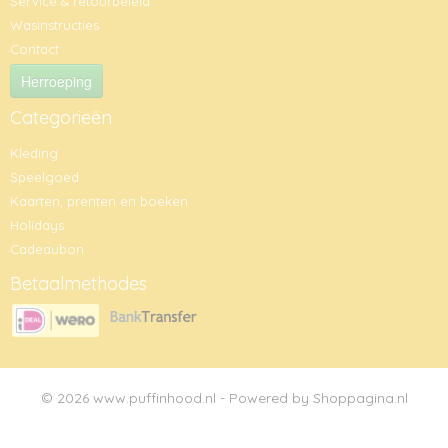
Service & retourbeleid
Wasinstructies
Contact
Herroeping
Categorieën
Kleding
Speelgoed
Kaarten, prenten en boeken
Holidays
Cadeaubon
Betaalmethodes
© 2026 www.puffinhood.nl - Powered by Shoppagina.nl