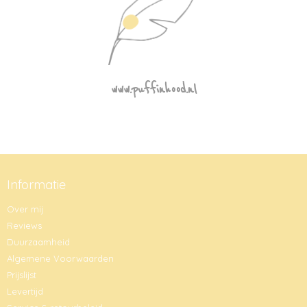
www.puffinhood.nl
Informatie
Over mij
Reviews
Duurzaamheid
Algemene Voorwaarden
Prijslijst
Levertijd