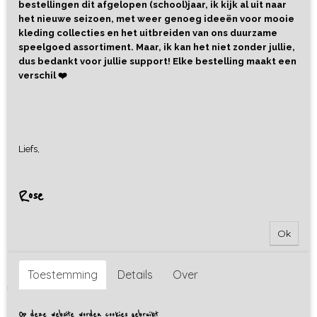
bestellingen dit afgelopen (school)jaar, ik kijk al uit naar
het nieuwe seizoen, met weer genoeg ideeën voor mooie
kleding collecties en het uitbreiden van ons duurzame
speelgoed assortiment. Maar, ik kan het niet zonder jullie,
dus bedankt voor jullie support! Elke bestelling maakt een
verschil ❤️
Liefs,
Rose
Ok
Sweater Strawberries
Toestemming
Details
Over
€ 29,95
Op deze website worden cookies gebruikt