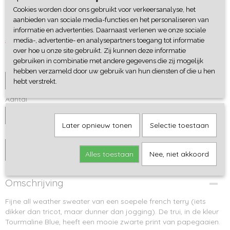
Cookies worden door ons gebruikt voor verkeersanalyse, het
Sweater Parrots
aanbieden van sociale media-functies en het personaliseren van
informatie en advertenties. Daarnaast verlenen we onze sociale
€ 29,95
€ 23,95
media-, advertentie- en analysepartners toegang tot informatie
over hoe u onze site gebruikt. Zij kunnen deze informatie
gebruiken in combinatie met andere gegevens die zij mogelijk
Maat-1
hebben verzameld door uw gebruik van hun diensten of die u hen
hebt verstrekt.
Aantal
Later opnieuw tonen
Selectie toestaan
IN WINKELWAGEN
Alles toestaan
Nee, niet akkoord
Omschrijving
Fijne all weather sweater van een soepele french terry (iets
dikker dan tricot, maar dunner dan jogging). De trui, in de kleur
Tourmaline Blue, heeft een mooie zwarte print van papegaaien.