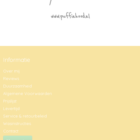
www.puffinhood.nl
Informatie
Over mij
Reviews
Duurzaamheid
Algemene Voorwaarden
Prijslijst
Levertijd
Service & retourbeleid
Wasinstructies
Contact