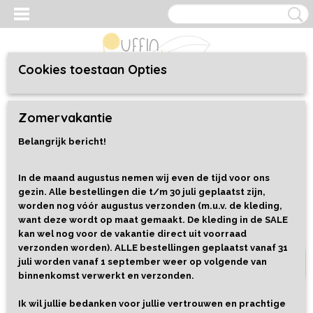
Cookies toestaan Opties
Inloggen
Registreren
UW WINKELWAGEN
Zomervakantie
Geen producten
(0)
Belangrijk bericht!
Home
>
Kleding
>
Baby/Toddler 44 t/m 92
>
Sweaters
>
Sweater
Parrots
In de maand augustus nemen wij even de tijd voor ons
gezin. Alle bestellingen die t/m 30 juli geplaatst zijn,
worden nog vóór augustus verzonden (m.u.v. de kleding,
Maat 86
want deze wordt op maat gemaakt. De kleding in de SALE
kan wel nog voor de vakantie direct uit voorraad
verzonden worden). ALLE bestellingen geplaatst vanaf 31
juli worden vanaf 1 september weer op volgende van
binnenkomst verwerkt en verzonden.
Ik wil jullie bedanken voor jullie vertrouwen en prachtige