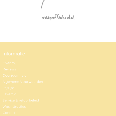
www.puffinhood.nl
Informatie
Over mij
Reviews
Duurzaamheid
Algemene Voorwaarden
Prijslijst
Levertijd
Service & retourbeleid
Wasinstructies
Contact