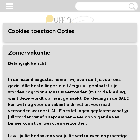
Cookies toestaan Opties
Inloggen
Registreren
UW WINKELWAGEN
Zomervakantie
Geen producten
(0)
Belangrijk bericht!
Home
>
Kleding
>
Baby/Toddler 44 t/m 92
>
Sweaters
>
Sweater
Zeppelins
In de maand augustus nemen wij even de tijd voor ons
gezin. Alle bestellingen die t/m 30 juli geplaatst zijn,
worden nog vóór augustus verzonden (m.u.v. de kleding,
want deze wordt op maat gemaakt. De kleding in de SALE
kan wel nog voor de vakantie direct uit voorraad
verzonden worden). ALLE bestellingen geplaatst vanaf 31
juli worden vanaf 1 september weer op volgende van
binnenkomst verwerkt en verzonden.
Ik wil jullie bedanken voor jullie vertrouwen en prachtige