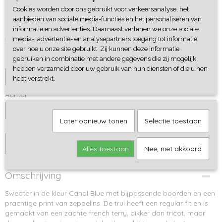
Cookies worden door ons gebruikt voor verkeersanalyse, het
Sweater Zeppelins
aanbieden van sociale media-functies en het personaliseren van
informatie en advertenties. Daarnaast verlenen we onze sociale
€ 29,95
media-, advertentie- en analysepartners toegang tot informatie
over hoe u onze site gebruikt. Zij kunnen deze informatie
gebruiken in combinatie met andere gegevens die zij mogelijk
Maat
hebben verzameld door uw gebruik van hun diensten of die u hen
hebt verstrekt.
Aantal
Later opnieuw tonen
Selectie toestaan
IN WINKELWAGEN
Alles toestaan
Nee, niet akkoord
Omschrijving
Sweater in de kleur Canal Blue met bijpassende boorden en een
prachtige print van zeppelins. De trui heeft een regular fit en is
gemaakt van een zachte french terry, dikker dan tricot, maar