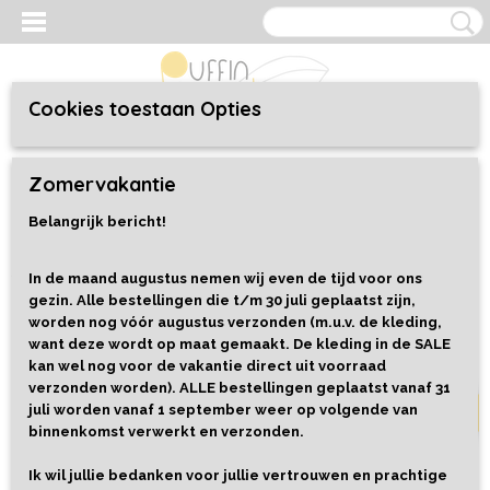
Cookies toestaan Opties
Inloggen
Registreren
UW WINKELWAGEN
Zomervakantie
Geen producten
(0)
Belangrijk bericht!
Home
>
Kleding
>
Baby/Toddler 44 t/m 92
>
Shorts
>
Shorts
Seagull
In de maand augustus nemen wij even de tijd voor ons
gezin. Alle bestellingen die t/m 30 juli geplaatst zijn,
worden nog vóór augustus verzonden (m.u.v. de kleding,
Maat 68
want deze wordt op maat gemaakt. De kleding in de SALE
kan wel nog voor de vakantie direct uit voorraad
verzonden worden). ALLE bestellingen geplaatst vanaf 31
juli worden vanaf 1 september weer op volgende van
binnenkomst verwerkt en verzonden.
Ik wil jullie bedanken voor jullie vertrouwen en prachtige