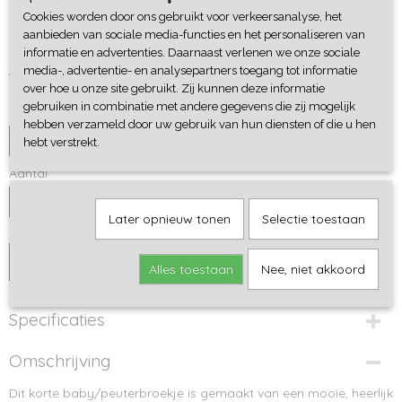
Cookies worden door ons gebruikt voor verkeersanalyse, het
Shorts Seagull
aanbieden van sociale media-functies en het personaliseren van
informatie en advertenties. Daarnaast verlenen we onze sociale
€ 15,95
€ 10,95
media-, advertentie- en analysepartners toegang tot informatie
over hoe u onze site gebruikt. Zij kunnen deze informatie
gebruiken in combinatie met andere gegevens die zij mogelijk
Maat
hebben verzameld door uw gebruik van hun diensten of die u hen
hebt verstrekt.
Aantal
Later opnieuw tonen
Selectie toestaan
IN WINKELWAGEN
Alles toestaan
Nee, niet akkoord
Specificaties
Productcode
Omschrijving
180-241
Dit korte baby/peuterbroekje is gemaakt van een mooie, heerlijk