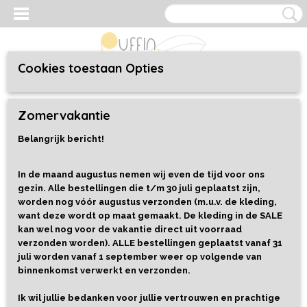
Cookies toestaan Opties
Inloggen
Registreren
UW WINKELWAGEN
Zomervakantie
Geen producten
(0)
Belangrijk bericht!
Home
>
Kleding
>
Baby/Toddler 44 t/m 92
>
Broekjes
>
Ribbroekje
Blush Pink
In de maand augustus nemen wij even de tijd voor ons
gezin. Alle bestellingen die t/m 30 juli geplaatst zijn,
worden nog vóór augustus verzonden (m.u.v. de kleding,
want deze wordt op maat gemaakt. De kleding in de SALE
kan wel nog voor de vakantie direct uit voorraad
verzonden worden). ALLE bestellingen geplaatst vanaf 31
juli worden vanaf 1 september weer op volgende van
binnenkomst verwerkt en verzonden.
Ik wil jullie bedanken voor jullie vertrouwen en prachtige