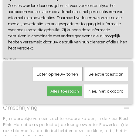
Cookies worden door ons gebruikt voor verkeersanalyse, het
Ribbroekje Blush Pink
aanbieden van sociale media-functies en het personaliseren van
informatie en advertenties. Daarnaast verlenen we onze sociale
€ 19,95
media-, advertentie- en analysepartners toegang tot informatie
over hoe u onze site gebruikt. Zij kunnen deze informatie
gebruiken in combinatie met andere gegevens die zij mogelijk
Maat
hebben verzameld door uw gebruik van hun diensten of die u hen
hebt verstrekt.
Aantal
Later opnieuw tonen
Selectie toestaan
IN WINKELWAGEN
Alles toestaan
Nee, niet akkoord
Omschrijving
Fijn ribbroekje van een zachte rekbare katoen, in de kleur Blush
Pink. Matcht o.a.s perfect bij de lounge sweater Flowerfest (de
roze bloemetjes op die trui hebben dezelfde kleur, of bij het t-