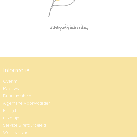
www.puffinhood.nl
Informatie
Over mij
Reviews
Duurzaamheid
Algemene Voorwaarden
Prijslijst
Levertijd
Service & retourbeleid
Wasinstructies