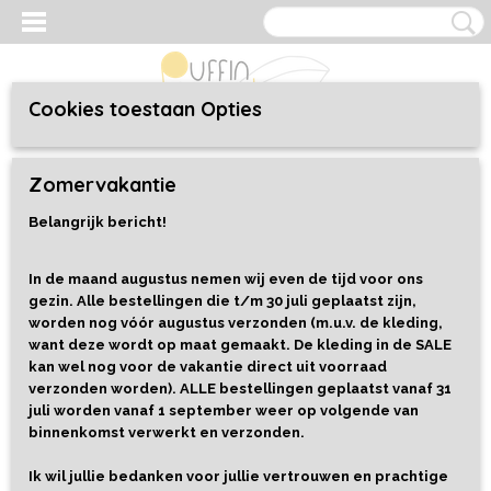
Cookies toestaan Opties
Inloggen
Registreren
UW WINKELWAGEN
Zomervakantie
Geen producten
(0)
Belangrijk bericht!
Home
>
Kleding
>
Baby/Toddler 44 t/m 92
>
Broekjes
>
Broekjes
uni (effen)
>
Broekje Black
In de maand augustus nemen wij even de tijd voor ons
gezin. Alle bestellingen die t/m 30 juli geplaatst zijn,
worden nog vóór augustus verzonden (m.u.v. de kleding,
want deze wordt op maat gemaakt. De kleding in de SALE
kan wel nog voor de vakantie direct uit voorraad
verzonden worden). ALLE bestellingen geplaatst vanaf 31
juli worden vanaf 1 september weer op volgende van
binnenkomst verwerkt en verzonden.
Ik wil jullie bedanken voor jullie vertrouwen en prachtige