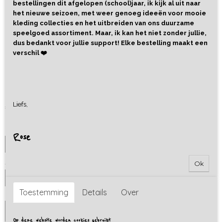
bestellingen dit afgelopen (school)jaar, ik kijk al uit naar
het nieuwe seizoen, met weer genoeg ideeën voor mooie
kleding collecties en het uitbreiden van ons duurzame
speelgoed assortiment. Maar, ik kan het niet zonder jullie,
dus bedankt voor jullie support! Elke bestelling maakt een
verschil ❤️
Broekje Black
Liefs,
€ 19,95
Maat
Rose
Aantal
Ok
Toestemming
Details
Over
IN WINKELWAGEN
Op deze website worden cookies gebruikt