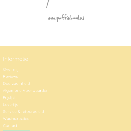
www.puffinhood.nl
Informatie
Over mij
Reviews
Duurzaamheid
Algemene Voorwaarden
Prijslijst
Levertijd
Service & retourbeleid
Wasinstructies
Contact