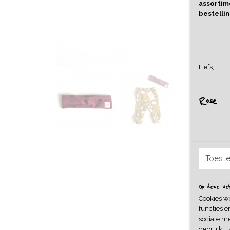
assortime
bestellin
Liefs,
Rose
Toest
Op deze webs
Cookies w
functies e
sociale me
gebruikt. 