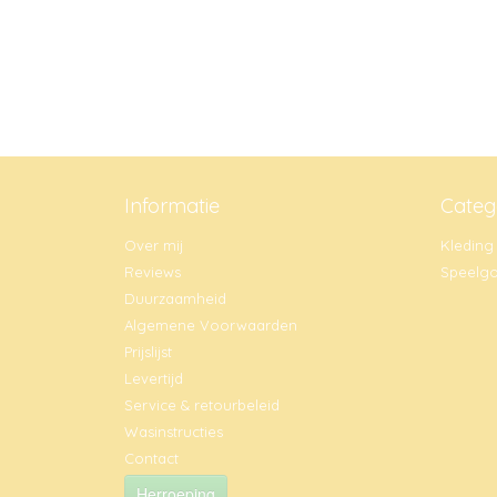
Informatie
Categ
Over mij
Kleding
Reviews
Speelg
Duurzaamheid
Algemene Voorwaarden
Prijslijst
Levertijd
Service & retourbeleid
Wasinstructies
Contact
Herroeping