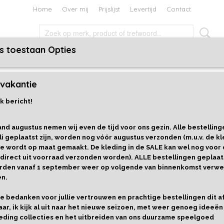
Home
Over mij
Prijslijst
Levertijd
Contact
s toestaan Opties
TEN EN BOEKEN
HOLIDAYS
CADEAUBON
vakantie
ires
>
Haarbanden
>
Haarband Aubergine Dots
k bericht!
Haarband Aubergine Dots
nd augustus nemen wij even de tijd voor ons gezin. Alle bestelling
€ 6,95
li geplaatst zijn, worden nog vóór augustus verzonden (m.u.v. de kl
e wordt op maat gemaakt. De kleding in de SALE kan wel nog voor
Maat
Aantal
 direct uit voorraad verzonden worden). ALLE bestellingen geplaat
worden vanaf 1 september weer op volgende van binnenkomst verwe
en.
llie bedanken voor jullie vertrouwen en prachtige bestellingen dit 
IN WINKELWAGEN
aar, ik kijk al uit naar het nieuwe seizoen, met weer genoeg ideeën
eding collecties en het uitbreiden van ons duurzame speelgoed