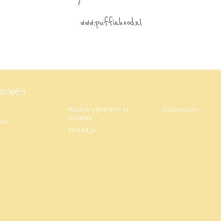
www.puffinhood.nl
orieën
Kaarten, prenten en
Cadeaubon
boeken
oed
Holidays