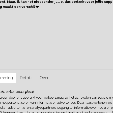
nt. Maar, ik kan het niet zonder jullie, dus bedankt voor jullie supp
Omschrijving
g maakt een verschil ❤️
Dit lieve haarbandje is gemaakt van biologische katoentricot.
het broekje Happy Bunny Ochre (zie foto's), maar kan natuur
kledingstukken gecombineerd worden.
*Let op! Kleuren op het beeldscherm kunnen afwijken van de we
proberen uiteraard altijd zo duidelijk mogelijke foto's te tonen.
emming
Details
Over
ite worden cookies gebruikt
orden door ons gebruikt voor verkeersanalyse, het aanbieden van sociale m
n het personaliseren van informatie en advertenties. Daarnaast verlenen we
dia-, advertentie- en analysepartners toegang tot informatie over hoe u onze
Zij kunnen deze informatie gebruiken in combinatie met andere gegevens di