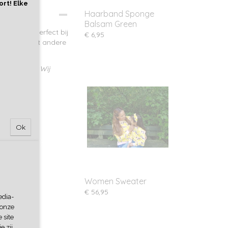
ort! Elke
Haarband Sponge
Balsam Green
 Het past perfect bij
€ 6,95
lijk ook met andere
rkelijkheid. Wij
Ok
Women Sweater
€ 56,95
edia-
 onze
 site
e zij