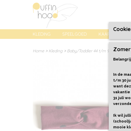
Cookie
KLEDING
SPEELGOED
KAARTEN, PREN
Zomer
Home
>
Kleding
>
Baby/Toddler 44 t/m 92
>
Accesso
Belangrij
In de maa
t/m 30 ju
want dez
vakantie
31 juli 
verzond
Ik wil ju
(school)j
mooie kl