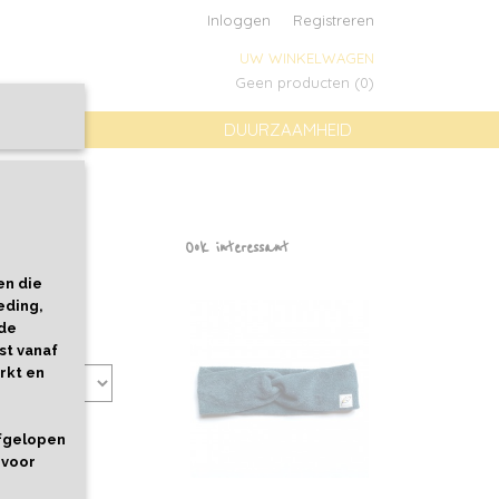
Inloggen
Registreren
UW WINKELWAGEN
Geen producten
(0)
DUURZAAMHEID
Ook interessant
en die
eding,
 de
st vanaf
rkt en
afgelopen
 voor