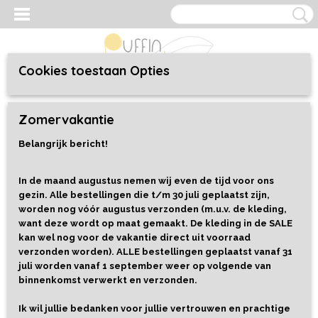
Cookies toestaan Opties
Inloggen
Registreren
UW WINKELWAGEN
Zomervakantie
Geen producten
(0)
Belangrijk bericht!
Home
>
Kaarten, prenten en boeken
>
Kaarten
>
Ansichtkaart
Christmas Post Office
In de maand augustus nemen wij even de tijd voor ons
gezin. Alle bestellingen die t/m 30 juli geplaatst zijn,
worden nog vóór augustus verzonden (m.u.v. de kleding,
want deze wordt op maat gemaakt. De kleding in de SALE
kan wel nog voor de vakantie direct uit voorraad
verzonden worden). ALLE bestellingen geplaatst vanaf 31
juli worden vanaf 1 september weer op volgende van
binnenkomst verwerkt en verzonden.
Ik wil jullie bedanken voor jullie vertrouwen en prachtige