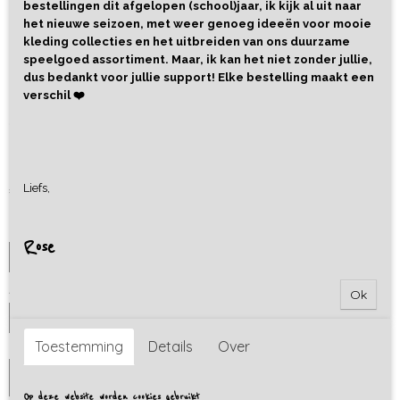
bestellingen dit afgelopen (school)jaar, ik kijk al uit naar
het nieuwe seizoen, met weer genoeg ideeën voor mooie
kleding collecties en het uitbreiden van ons duurzame
speelgoed assortiment. Maar, ik kan het niet zonder jullie,
dus bedankt voor jullie support! Elke bestelling maakt een
verschil ❤️
Ansichtkaart Christmas Post
Office
€ 1,50
Liefs,
Uitvoering
Rose
Aantal
Ok
Toestemming
Details
Over
IN WINKELWAGEN
Op deze website worden cookies gebruikt