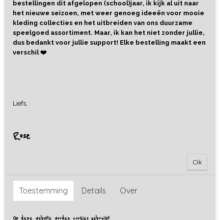
bestellingen dit afgelopen (school)jaar, ik kijk al uit naar
het nieuwe seizoen, met weer genoeg ideeën voor mooie
kleding collecties en het uitbreiden van ons duurzame
speelgoed assortiment. Maar, ik kan het niet zonder jullie,
dus bedankt voor jullie support! Elke bestelling maakt een
verschil ❤️
Liefs,
Rose
Ok
Toestemming
Details
Over
Ansichtkaart Bloemetjes
Op deze website worden cookies gebruikt