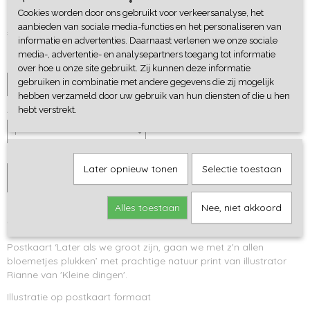
plukken
Cookies worden door ons gebruikt voor verkeersanalyse, het
aanbieden van sociale media-functies en het personaliseren van
€ 1,95
informatie en advertenties. Daarnaast verlenen we onze sociale
media-, advertentie- en analysepartners toegang tot informatie
Uitvoering
over hoe u onze site gebruikt. Zij kunnen deze informatie
gebruiken in combinatie met andere gegevens die zij mogelijk
hebben verzameld door uw gebruik van hun diensten of die u hen
Aantal
hebt verstrekt.
Later opnieuw tonen
Selectie toestaan
IN WINKELWAGEN
Alles toestaan
Nee, niet akkoord
Omschrijving
Postkaart ‘Later als we groot zijn, gaan we met z'n allen
bloemetjes plukken’ met prachtige natuur print van illustrator
Rianne van 'Kleine dingen'.
Illustratie op postkaart formaat