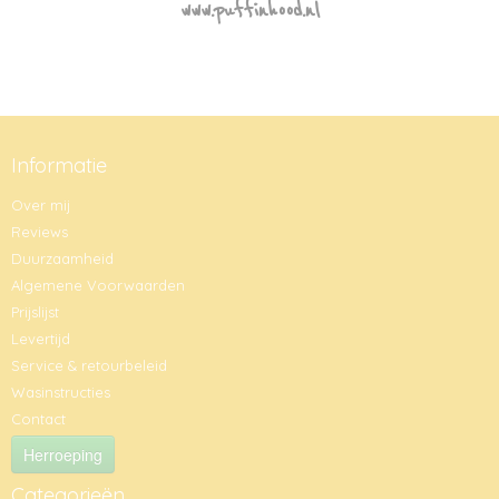
www.puffinhood.nl
Informatie
Over mij
Reviews
Duurzaamheid
Algemene Voorwaarden
Prijslijst
Levertijd
Service & retourbeleid
Wasinstructies
Contact
Herroeping
Categorieën