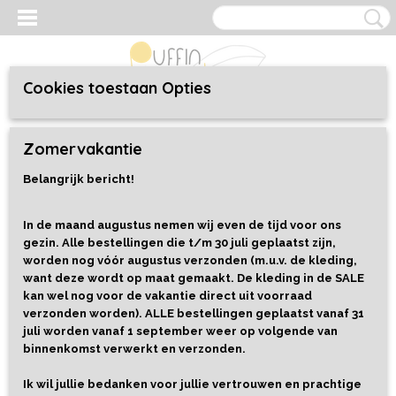
Cookies toestaan Opties
Inloggen
Registreren
UW WINKELWAGEN
Zomervakantie
Geen producten
(0)
Belangrijk bericht!
Home
>
Kaarten, prenten en boeken
>
Kaarten
>
Ansichtkaart
Bloemetjes plukken
In de maand augustus nemen wij even de tijd voor ons
gezin. Alle bestellingen die t/m 30 juli geplaatst zijn,
worden nog vóór augustus verzonden (m.u.v. de kleding,
want deze wordt op maat gemaakt. De kleding in de SALE
kan wel nog voor de vakantie direct uit voorraad
verzonden worden). ALLE bestellingen geplaatst vanaf 31
juli worden vanaf 1 september weer op volgende van
binnenkomst verwerkt en verzonden.
Ik wil jullie bedanken voor jullie vertrouwen en prachtige