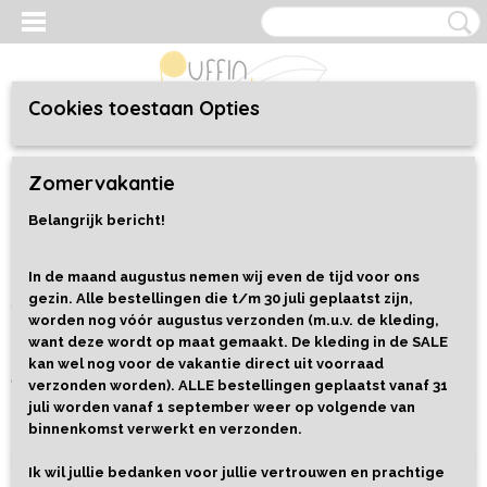
Cookies toestaan Opties
Inloggen
Registreren
UW WINKELWAGEN
Zomervakantie
Geen producten
(0)
Belangrijk bericht!
Home
> Berichten
In de maand augustus nemen wij even de tijd voor ons
gezin. Alle bestellingen die t/m 30 juli geplaatst zijn,
Laatste berichten
worden nog vóór augustus verzonden (m.u.v. de kleding,
want deze wordt op maat gemaakt. De kleding in de SALE
kan wel nog voor de vakantie direct uit voorraad
Vakantietijd
verzonden worden). ALLE bestellingen geplaatst vanaf 31
juli worden vanaf 1 september weer op volgende van
binnenkomst verwerkt en verzonden.
Lees meer
0 reacties
Geplaatst op Saturday, 15 August 2020 om 10:08 •
Ik wil jullie bedanken voor jullie vertrouwen en prachtige