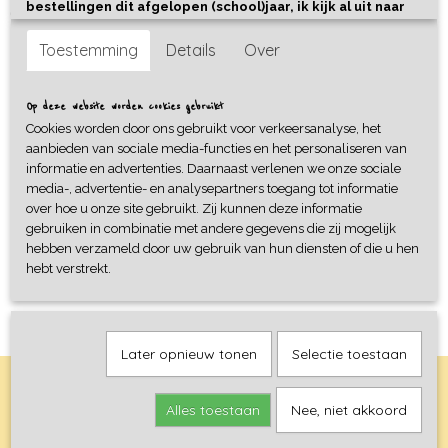
bestellingen dit afgelopen (school)jaar, ik kijk al uit naar
Oudere berichten
het nieuwe seizoen, met weer genoeg ideeën voor mooie
kleding collecties en het uitbreiden van ons duurzame
Toestemming
Details
Over
Bekijk alle berichten in het archief ».
speelgoed assortiment. Maar, ik kan het niet zonder jullie,
dus bedankt voor jullie support! Elke bestelling maakt een
verschil ❤️
Op deze website worden cookies gebruikt
Cookies worden door ons gebruikt voor verkeersanalyse, het
aanbieden van sociale media-functies en het personaliseren van
informatie en advertenties. Daarnaast verlenen we onze sociale
media-, advertentie- en analysepartners toegang tot informatie
over hoe u onze site gebruikt. Zij kunnen deze informatie
Liefs,
gebruiken in combinatie met andere gegevens die zij mogelijk
hebben verzameld door uw gebruik van hun diensten of die u hen
www.puffinhood.nl
hebt verstrekt.
Rose
Ok
Later opnieuw tonen
Selectie toestaan
Informatie
Alles toestaan
Nee, niet akkoord
Over mij